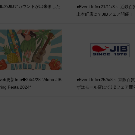
INEのJIBアカウントが出来ました
●Event Info●21/11/3～ 近鉄
上本町店にてJIBフェア開催！
eb更新Info◆24/4/28 “Aloha JIB
●Event Info●25/5/8～ 京阪
ring Festa 2024″
ずはモール店にてJIBフェア開