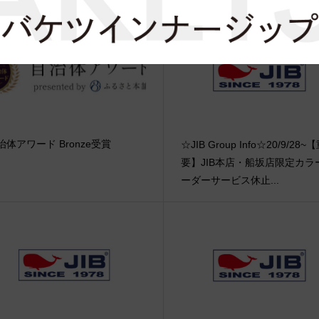
治体アワード Bronze受賞
☆JIB Group Info☆20/9/28~
要】JIB本店・船坂店限定カラ
ーダーサービス休止...