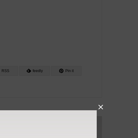
RSS
feedly
Pin it
