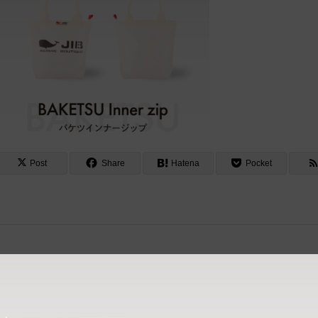
Post
Share
Hatena
Pocket