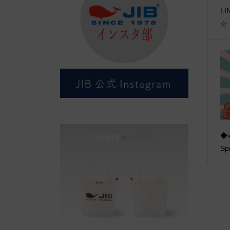
L
☆
◆w
Sp