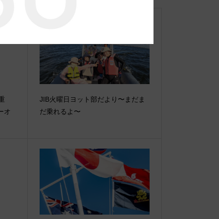
【重
JIB火曜日ヨット部だより〜まだま
ーオ
だ乗れるよ〜