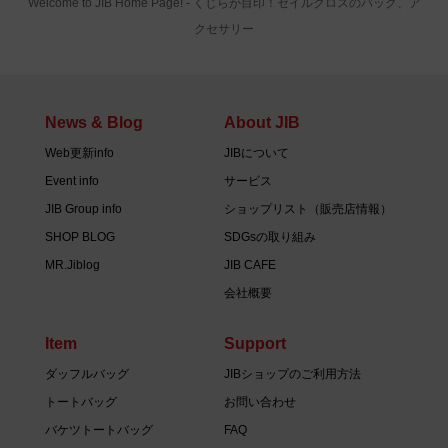
Welcome to JIB Home Page! ‐ くじらが目印！セイルクロスのバッグ、ア
クセサリー
News & Blog
About JIB
Web更新info
JIBについて
Event info
サービス
JIB Group info
ショップリスト（販売店情報）
SHOP BLOG
SDGsの取り組み
MR.Jiblog
JIB CAFE
会社概要
Item
Support
ダッフルバッグ
JIBショップのご利用方法
トートバッグ
お問い合わせ
バケツトートバッグ
FAQ