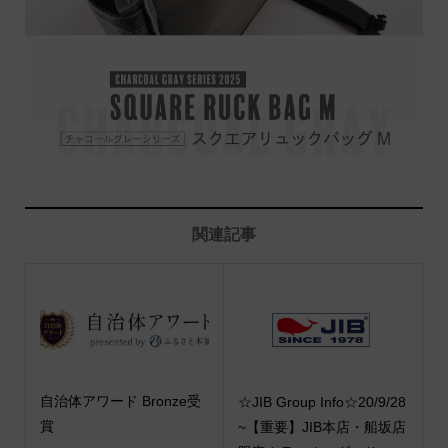
関連記事
自治体アワード Bronze受
☆JIB Group Info☆20/9/28
賞
~【重要】JIB本店・船坂店