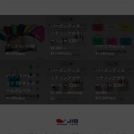
バーガンディヨ
ッティングカラ
ーシリーズ202...
ブックカバーM
バケツマルシェ
¥8,360 ～
¥2,420
¥13,860
¥7,480
(税込)
(税込)
(税込)
バーガンディヨ
バーガンディヨ
バケツトートバ
ッティングカラ
ッティングカラ
ッグ SS チャコ
ーシリーズ202...
ーシリーズ202...
ールグレーテ...
¥7,260 ～ ¥9,020
¥8,360 ～
(税
¥3,960
¥13,860
(税込)
込)
(税込)