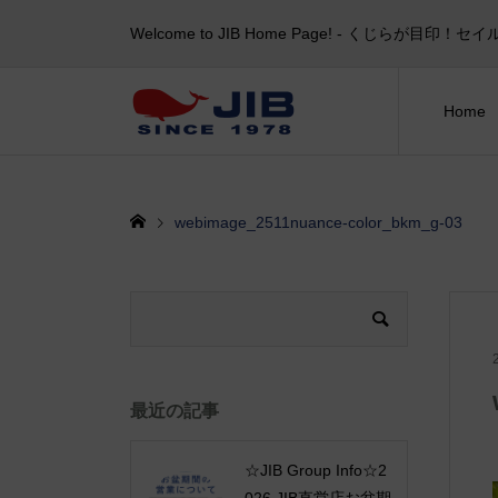
Welcome to JIB Home Page! ‐ くじらが
Home
webimage_2511nuance-color_bkm_g-03
最近の記事
☆JIB Group Info☆2
026 JIB直営店お盆期