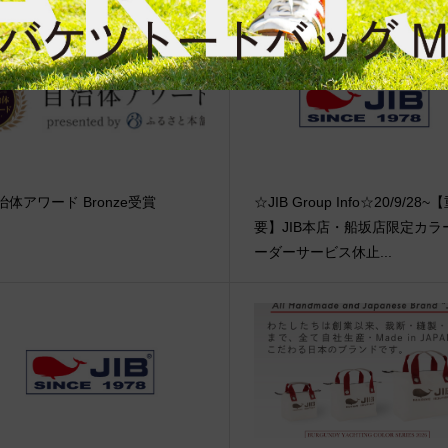
治体アワード Bronze受賞
☆JIB Group Info☆20/9/28~
要】JIB本店・船坂店限定カラ
ーダーサービス休止...