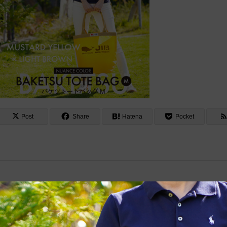
Post
Share
Hatena
Pocket