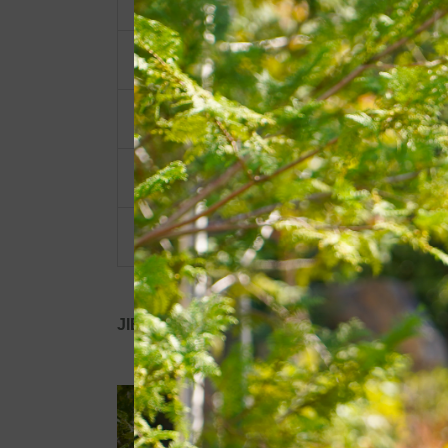
ショルダーベルト
ポーチ・ポシェット
小物類
限定品・限定カラー
その他
JIB公式SNS