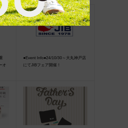
【重
●Event Info●24/10/30～大丸神戸店
ーオ
にてJIBフェア開催！