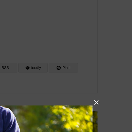
RSS
feedly
Pin it
