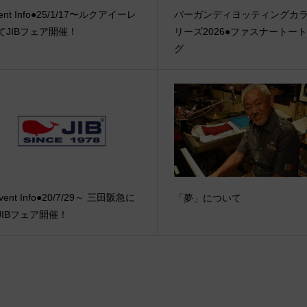
ent Info●25/1/17〜ルクアイーレ
バーガンディヨッティングカ
てJIBフェア開催！
リーズ2026●ファスナートー
グ
vent Info●20/7/29～ 三田阪急に
「夢」について
JIBフェア開催！