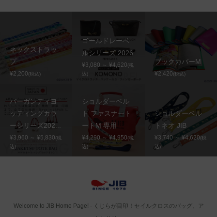
ゴールドレーベ
ネックストラッ
ルシリーズ 2026
プ
ブックカバーM
¥3,080 ～ ¥4,620
(税
¥2,200
¥2,420
(税込)
込)
(税込)
バーガンディヨ
ショルダーベル
ッティングカラ
ト ファスナート
ショルダーベル
ーシリーズ202...
ートM 専用
トネオ JIB
¥3,960 ～ ¥5,830
¥4,290 ～ ¥4,950
¥3,740 ～ ¥4,620
(税
(税
(税
込)
込)
込)
Welcome to JIB Home Page! ‐ くじらが目印！セイルクロスのバッグ、ア