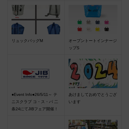
リュックバッグM
オープントートインナージ
ップS
●Event Info●26/5/11～ テ
あけましておめでとうござ
ニスクラブ コ・ス・パ 二
います
条24にてJIBフェア開催！