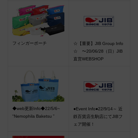
フィンガーポーチ
☆【重要】JIB Group Info
☆ 〜20/06/28（日）JIB
直営WEBSHOP
◆web更新Info◆22/5/6~
●Event Info●22/9/14～ 近
“Nemophila Baketsu ”
鉄百貨店生駒店にてJIBフ
ェア開催！