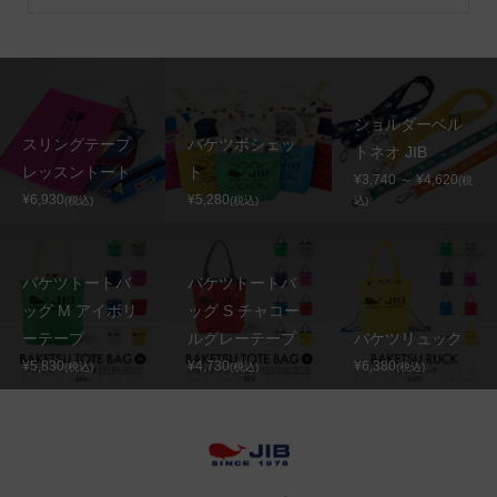
ショルダーベル
スリングテープ
バケツポシェッ
トネオ JIB
レッスントート
ト
¥3,740 ～ ¥4,620
(税
¥6,930
¥5,280
(税込)
(税込)
込)
バケツトートバ
バケツトートバ
ッグ M アイボリ
ッグ S チャコー
ーテープ
ルグレーテープ
バケツリュック
¥5,830
¥4,730
¥6,380
(税込)
(税込)
(税込)