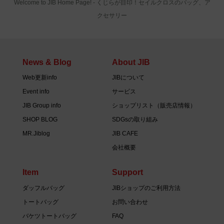
Welcome to JIB Home Page! ‐ くじらが目印！セイルクロスのバッグ、ア
クセサリー
News & Blog
About JIB
Web更新info
JIBについて
Event info
サービス
JIB Group info
ショップリスト（販売店情報）
SHOP BLOG
SDGsの取り組み
MR.Jiblog
JIB CAFE
会社概要
Item
Support
ダッフルバッグ
JIBショップのご利用方法
トートバッグ
お問い合わせ
バケツトートバッグ
FAQ