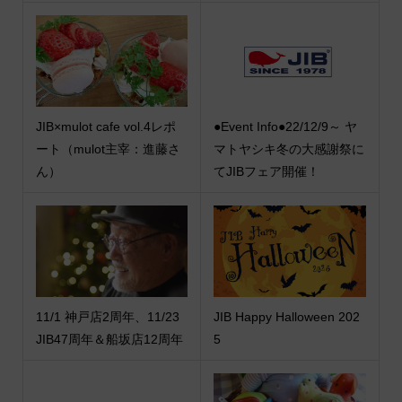
JIB×mulot cafe vol.4レポ
●Event Info●22/12/9～ ヤ
ート（mulot主宰：進藤さ
マトヤシキ冬の大感謝祭に
ん）
てJIBフェア開催！
11/1 神戸店2周年、11/23
JIB Happy Halloween 202
JIB47周年＆船坂店12周年
5