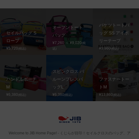
バケツトートバ
オープントート
セイルバッグ S
ッグ SS アイボ
バッグ
ロープ
リーテープ
¥7,260 ～ ¥9,020
(税
¥5,720
¥3,960
(税込)
込)
(税込)
スピンクロス バ
ハンドルポーチ
ルーンプレスバ
ファスナートー
M
ッグL
トM
¥6,380
¥6,380
¥13,860
(税込)
(税込)
(税込)
Welcome to JIB Home Page! ‐ くじらが目印！セイルクロスのバッグ、ア