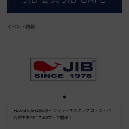
イベント情報
1
2
3
●Event Info●26/8/9～ フィットネスクラブ コ・ス・パ
西神中央24にてJIBフェア開催！