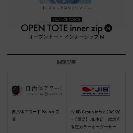
関連記事
自治体アワード Bronze受
☆JIB Group Info☆20/9/28
賞
~【重要】JIB本店・船坂店
限定カラーオーダーサー...