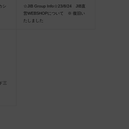
タカシ
☆JIB Group Info☆23/8/24 JIB直
営WEBSHOPについて ※ 復旧い
たしました
ード三