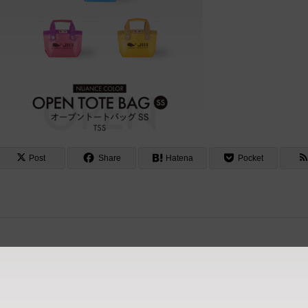
Post
Share
Hatena
Pocket