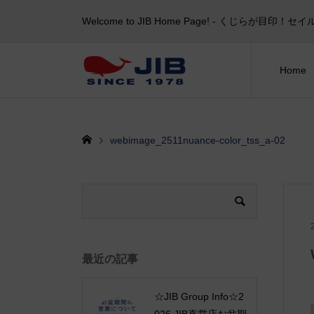
Welcome to JIB Home Page! ‐ くじらが
Home
webimage_2511nuance-color_tss_a-02
最近の記事
☆JIB Group Info☆2
026 JIB直営店お盆期