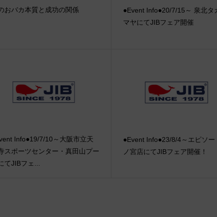
のおバカ本質と成功の関係
●Event Info●20/7/15～ 泉北
マヤにてJIBフェア開催
vent Info●19/7/10～大阪市立天
●Event Info●23/8/4～エピソ
寺スポーツセンター・真田山プー
ノ宮店にてJIBフェア開催！
てJIBフェ...