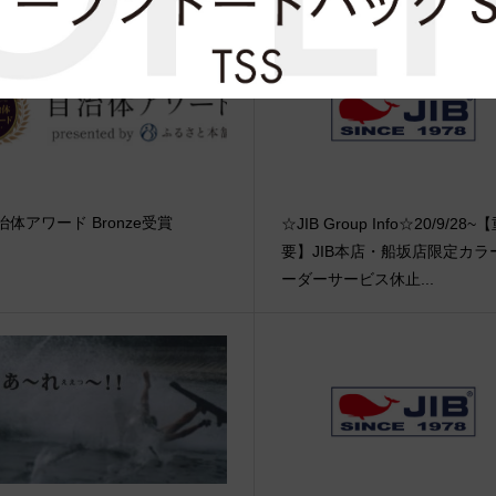
治体アワード Bronze受賞
☆JIB Group Info☆20/9/28~
要】JIB本店・船坂店限定カラ
ーダーサービス休止...