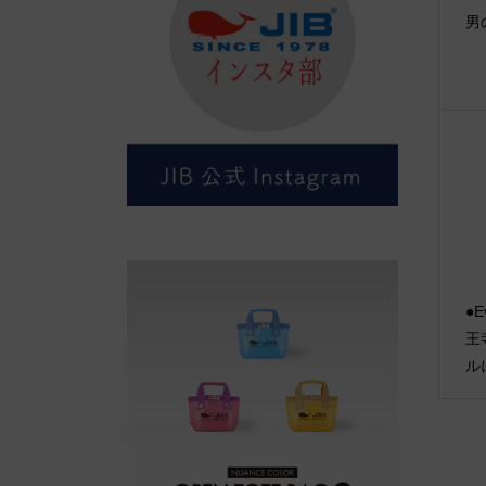
男
●E
王
ルに