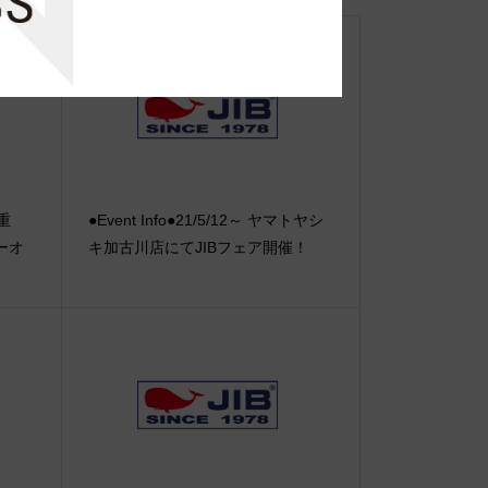
【重
●Event Info●21/5/12～ ヤマトヤシ
ーオ
キ加古川店にてJIBフェア開催！