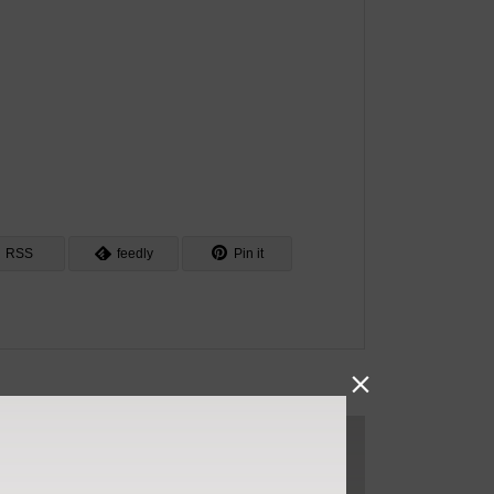
RSS
feedly
Pin it
