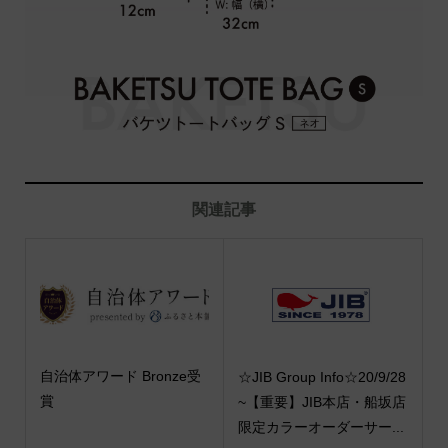
関連記事
自治体アワード Bronze受
☆JIB Group Info☆20/9/28
賞
~【重要】JIB本店・船坂店
限定カラーオーダーサー...