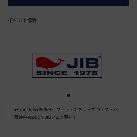
イベント情報
1
2
3
●Event Info●26/8/9～ フィットネスクラブ コ・ス・パ
西神中央24にてJIBフェア開催！