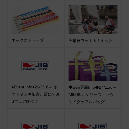
ネックストラップ
火曜日ヨット＆カヤック
●Event Info●26/3/18～ ヤ
◆web更新Info◆24/11/6～
マトヤシキ加古川店にてJI
“JIB 80’s シリーズ ラウ
Bフェア開催！
ンドダッフルバッグ”