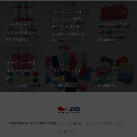
バーガンディヨ
ッティングカラ
ビッグトート オ
セイルバッグネ
ーシリーズ202...
ープンタイプ
オ
¥7,260 ～ ¥9,020
(税
¥34,100
¥6,380
(税込)
込)
(税込)
オープントート
インナージップ
バリットポシェ
M
ット S
シーピッグ
¥16,060
¥2,860
¥2,860
(税込)
(税込)
(税込)
Welcome to JIB Home Page! ‐ くじらが目印！セイルクロスのバッグ、ア
クセサリー