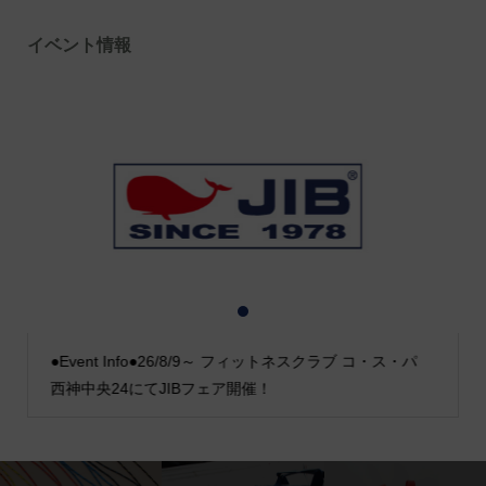
イベント情報
1
2
3
●Event Info●26/8/9～ フィットネスクラブ コ・ス・パ
西神中央24にてJIBフェア開催！