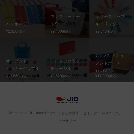
ファスナートー
レザースナップ
ペンホルダー
トS
キーリング
¥2,310
¥9,460
¥2,640
(税込)
(税込)
(税込)
7オンス ドキュ
オープントート
マイクロクラッ
メントポーチ
インナージップS
チラージS
¥8,580 ～
¥13,860
¥3,520
¥11,880
(税込)
(税込)
(税込)
Welcome to JIB Home Page! ‐ くじらが目印！セイルクロスのバッグ、ア
クセサリー