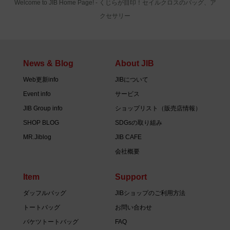
Welcome to JIB Home Page! ‐ くじらが目印！セイルクロスのバッグ、ア
クセサリー
News & Blog
About JIB
Web更新info
JIBについて
Event info
サービス
JIB Group info
ショップリスト（販売店情報）
SHOP BLOG
SDGsの取り組み
MR.Jiblog
JIB CAFE
会社概要
Item
Support
ダッフルバッグ
JIBショップのご利用方法
トートバッグ
お問い合わせ
バケツトートバッグ
FAQ