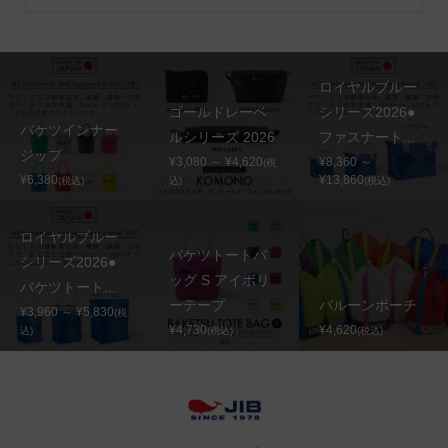
ロイヤルブルー
ゴールドレーベ
シリーズ2026●
バケツインナー
ルシリーズ 2026
ファスナート...
ジップ
¥3,080 ～ ¥4,620
¥8,360 ～
(税
¥6,380
¥13,860
(税込)
込)
(税込)
ロイヤルブルー
バケツトートバ
シリーズ2026●
ッグ S アイボリ
バケツトート...
ーテープ
バルーンポーチ
¥3,960 ～ ¥5,830
(税
¥4,730
¥4,620
込)
(税込)
(税込)