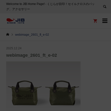
Welcome to JIB Home Page! ‐ くじらが目印！セイルクロスのバッ
グ、アクセサリー


webimage_2601_ft_e-02
2025.12.24
webimage_2601_ft_e-02