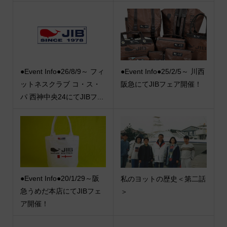
●Event Info●26/8/9～ フィ
●Event Info●25/2/5～ 川西
ットネスクラブ コ・ス・
阪急にてJIBフェア開催！
パ 西神中央24にてJIBフ...
●Event Info●20/1/29～阪
私のヨットの歴史＜第二話
急うめだ本店にてJIBフェ
＞
ア開催！