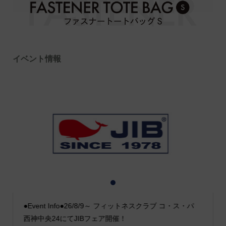
イベント情報
1
2
3
●Event Info●26/8/9～ フィットネスクラブ コ・ス・パ
西神中央24にてJIBフェア開催！