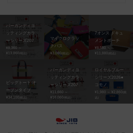
バーガンディヨ
ッティングカラ
7オンス ドキュ
マイクロクラッ
ーシリーズ202...
メントポーチ
チパス
¥8,360 ～
¥8,580 ～
¥13,860
¥3,080
¥11,880
(税込)
(税込)
(税込)
バーガンディヨ
ロイヤルブルー
ッティングカラ
シリーズ2026●
ビッグトート オ
ーシリーズ202...
コモノ
ープンタイプ
¥11,660 ～
¥1,980 ～ ¥2,860
(税
¥34,100
¥16,060
(税込)
(税込)
込)