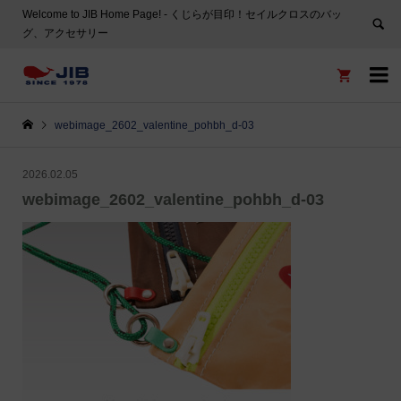
Welcome to JIB Home Page! ‐ くじらが目印！セイルクロスのバッ
グ、アクセサリー


webimage_2602_valentine_pohbh_d-03
2026.02.05
webimage_2602_valentine_pohbh_d-03