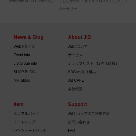
Welcome to JIB Home Page! ‐ くじらが目印！セイルクロスのバッグ、ア
クセサリー
News & Blog
About JIB
Web更新info
JIBについて
Event info
サービス
JIB Group info
ショップリスト（販売店情報）
SHOP BLOG
SDGsの取り組み
MR.Jiblog
JIB CAFE
会社概要
Item
Support
ダッフルバッグ
JIBショップのご利用方法
トートバッグ
お問い合わせ
バケツトートバッグ
FAQ