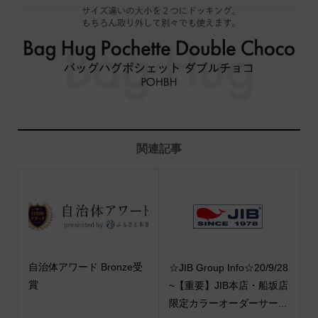
関連記事
自治体アワード Bronze受
☆JIB Group Info☆20/9/28
賞
~【重要】JIB本店・船坂店
限定カラーオーダーサー...