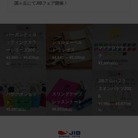
国ヶ丘にてJIBフェア開催！
バーガンディヨ
ッティングカラ
ショルダーベル
マイクロクラッ
ーシリーズ202...
ト エンボス
チ
¥3,960 ～ ¥5,830
¥4,840 ～ ¥5,500
(税
(税
¥1,980
込)
込)
(税込)
JIBアロハフラ
ネオンバケツ202
バケツポシェッ
スリングテープ
6
ト
レッスントート
¥3,960 ～ ¥5,830
(税
¥5,280
¥6,930
(税込)
(税込)
込)