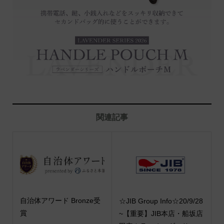
関連記事
自治体アワード Bronze受
☆JIB Group Info☆20/9/28
賞
~【重要】JIB本店・船坂店