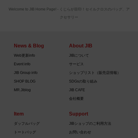
Welcome to JIB Home Page! ‐ くじらが目印！セイルクロスのバッグ、ア
クセサリー
News & Blog
About JIB
Web更新info
JIBについて
Event info
サービス
JIB Group info
ショップリスト（販売店情報）
SHOP BLOG
SDGsの取り組み
MR.Jiblog
JIB CAFE
会社概要
Item
Support
ダッフルバッグ
JIBショップのご利用方法
トートバッグ
お問い合わせ