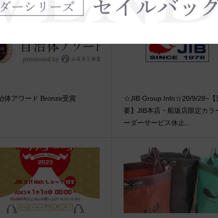
治体アワード Bronze受賞
☆JIB Group Info☆20/9/28~
要】JIB本店・船坂店限定カラ
ーダーサービス休止...