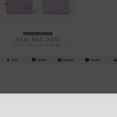
Post
Share
Hatena
Pocket