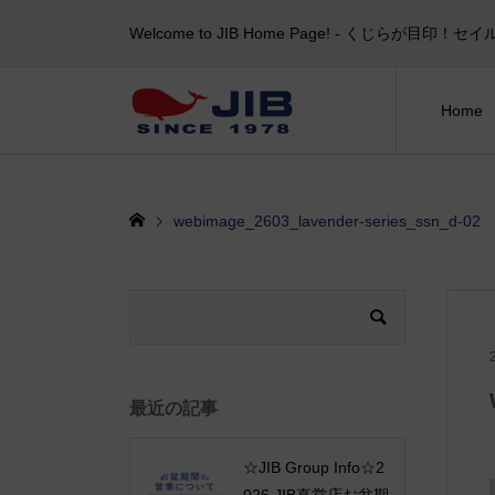
Welcome to JIB Home Page! ‐ くじらが
Home
webimage_2603_lavender-series_ssn_d-02
最近の記事
☆JIB Group Info☆2
026 JIB直営店お盆期