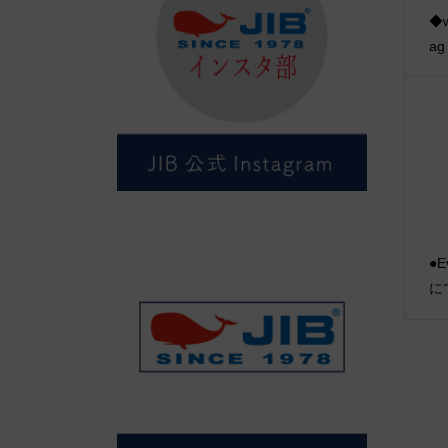
◆w
ag
●E
に