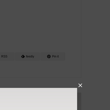
RSS
feedly
Pin it
