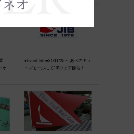
【重
●Event Info●21/11/25～ あべのキュ
ーオ
ーズモールにてJIBフェア開催！