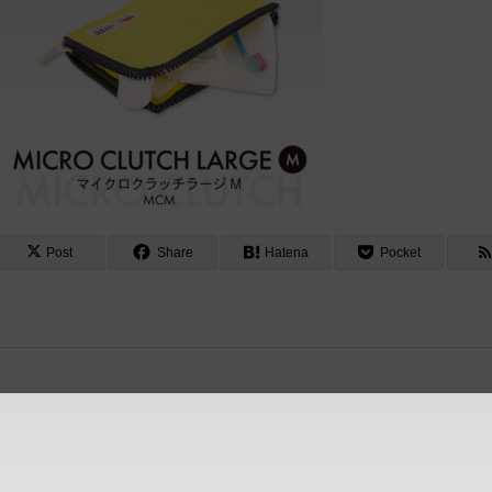
Post
Share
Hatena
Pocket