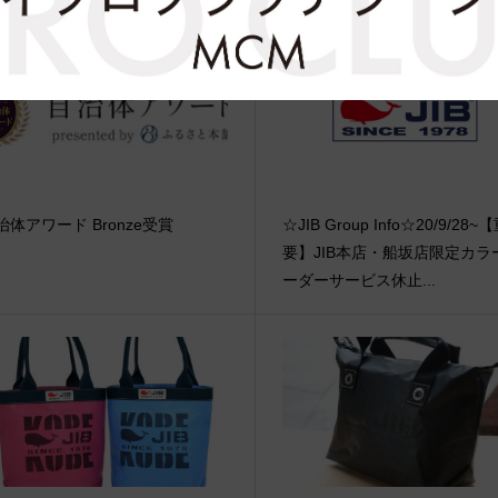
治体アワード Bronze受賞
☆JIB Group Info☆20/9/28~
要】JIB本店・船坂店限定カラ
ーダーサービス休止...