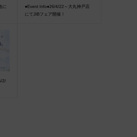
阪急に
●Event Info●26/4/22～大丸神戸店
にてJIBフェア開催！
2/