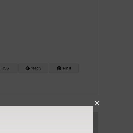
RSS
feedly
Pin it
