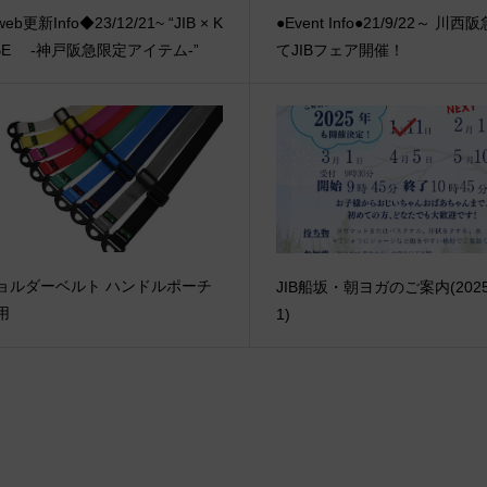
eb更新Info◆23/12/21~ “JIB × K
●Event Info●21/9/22～ 川西
BE -神戸阪急限定アイテム-”
てJIBフェア開催！
ョルダーベルト ハンドルポーチ
JIB船坂・朝ヨガのご案内(2025/
用
1)