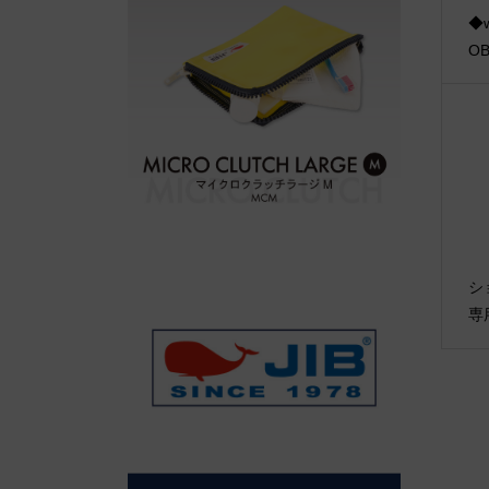
◆w
O
シ
専