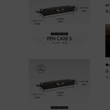
●E
良
◆w
品
テ