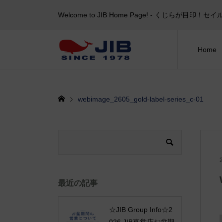
Welcome to JIB Home Page! ‐ くじらが
Home
webimage_2605_gold-label-series_c-01
最近の記事
☆JIB Group Info☆2
026 JIB直営店お盆期