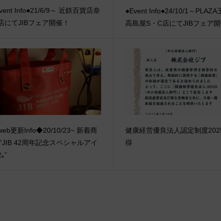
vent Info●21/6/9～ 近鉄百貨店奈
●Event Info●24/10/1～PLAZ
店にてJIBフェア開催！
高島屋S・C店にてJIBフェア
eb更新Info◆20/10/23~ 新着商
健康経営優良法人認定制度202
 “JIB 42周年記念スペシャルアイ
得
ム”