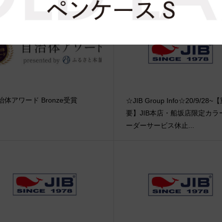
治体アワード Bronze受賞
☆JIB Group Info☆20/9/28~
要】JIB本店・船坂店限定カラ
ーダーサービス休止...