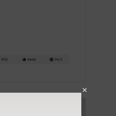
RSS
feedly
Pin it
