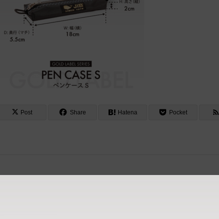
Post
Share
Hatena
Pocket