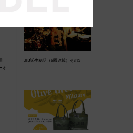
【重
JIB誕生秘話（6回連載）その3
ーオ