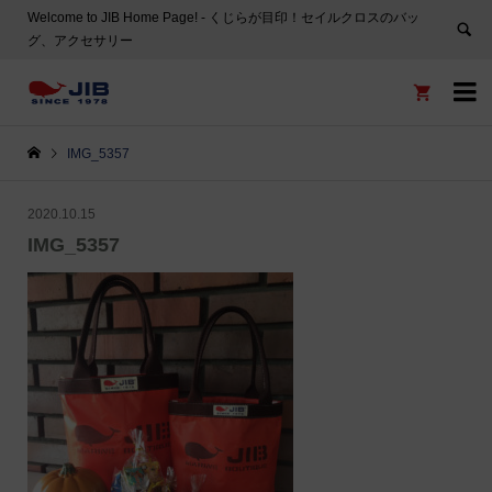
Welcome to JIB Home Page! ‐ くじらが目印！セイルクロスのバッ
グ、アクセサリー


IMG_5357
2020.10.15
IMG_5357