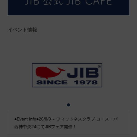
イベント情報
1
2
3
●Event Info●26/8/9～ フィットネスクラブ コ・ス・パ
西神中央24にてJIBフェア開催！