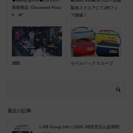
◆web更新Info◆20/1/26~
●Event Info●24/7/10～高槻
新着商品 “Document Pouc
阪急スクエアにてJIBフェ
h M”
ア開催！
感動
セイルバッグ S ロープ
最近の記事
☆JIB Group Info☆2026 JIB直営店お盆期間