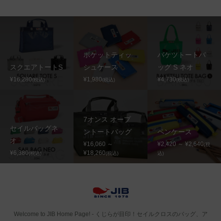
ポケットティッ
バケツトートバ
スクエアトートS
シュケース
ッグ S ネオ
¥16,280
¥1,980
¥4,730
(税込)
(税込)
(税込)
7オンス オープ
セイルバッグネ
ントートバッグ
ペンケース
オ
¥16,060 ～
¥2,420 ～ ¥2,640
(税
¥6,380
¥18,260
(税込)
(税込)
込)
Welcome to JIB Home Page! ‐ くじらが目印！セイルクロスのバッグ、ア