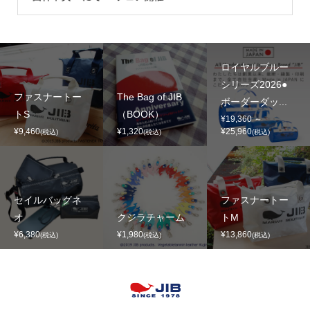
ロイヤルブルー
シリーズ2026●
ファスナートー
The Bag of JIB
ボーダーダッ...
トS
（BOOK）
¥19,360 ～
¥9,460
¥1,320
¥25,960
(税込)
(税込)
(税込)
セイルバッグネ
ファスナートー
オ
クジラチャーム
トM
¥6,380
¥1,980
¥13,860
(税込)
(税込)
(税込)