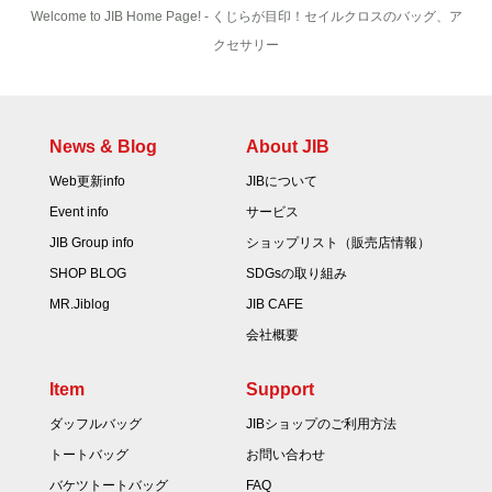
Welcome to JIB Home Page! ‐ くじらが目印！セイルクロスのバッグ、ア
クセサリー
News & Blog
About JIB
Web更新info
JIBについて
Event info
サービス
JIB Group info
ショップリスト（販売店情報）
SHOP BLOG
SDGsの取り組み
MR.Jiblog
JIB CAFE
会社概要
Item
Support
ダッフルバッグ
JIBショップのご利用方法
トートバッグ
お問い合わせ
バケツトートバッグ
FAQ