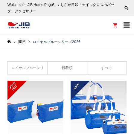
Welcome to JIB Home Page! ‐ くじらが目印！セイルクロスのバッ
グ、アクセサリー


商品
ロイヤルブルーシリーズ2026
ロイヤルブルーシリ
新着順
すべて
ーズ2026
S
L
D
O
U
NEW
O
T