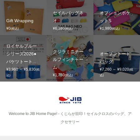
セイルバッグネ
オプションポケ
Gift Wrapping
オ
ットS
¥0
¥6,380
¥1,980
(税込)
(税込)
(税込)
ロイヤルブルー
クジラミニテー
シリーズ2026●
オープントート
ルフィンチャー
バケツトート...
バッグ
ム
¥3,960 ～ ¥5,830
¥7,260 ～ ¥9,020
(税
(税
¥1,760
込)
(税込)
込)
Welcome to JIB Home Page! ‐ くじらが目印！セイルクロスのバッグ、ア
クセサリー