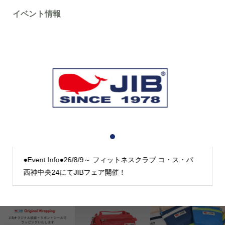
イベント情報
1
2
3
●Event Info●26/8/9～ フィットネスクラブ コ・ス・パ
西神中央24にてJIBフェア開催！