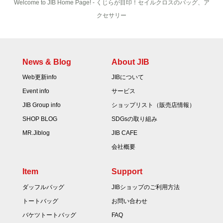
Welcome to JIB Home Page! ‐ くじらが目印！セイルクロスのバッグ、ア
クセサリー
News & Blog
About JIB
Web更新info
JIBについて
Event info
サービス
JIB Group info
ショップリスト（販売店情報）
SHOP BLOG
SDGsの取り組み
MR.Jiblog
JIB CAFE
会社概要
Item
Support
ダッフルバッグ
JIBショップのご利用方法
トートバッグ
お問い合わせ
バケツトートバッグ
FAQ