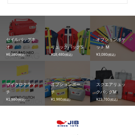
セイルバッグネ
オプションポケ
オ
リュックバッグS
ット M
¥6,380
¥18,480
¥3,080
(税込)
(税込)
(税込)
マイクロクラッ
オプションポー
スクエアリュッ
チ
チ
クバッグM
¥1,980
¥1,980
¥23,760
(税込)
(税込)
(税込)