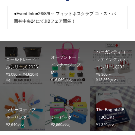
1
2
3
●Event Info●26/8/9～ フィットネスクラブ コ・ス・パ
西神中央24にてJIBフェア開催！
バーガンディヨ
オープントート
ゴールドレーベ
ッティングカラ
インナージップ
ルシリーズ 2026
ーシリーズ202...
M
¥3,080 ～ ¥4,620
¥8,360 ～
(税
¥16,060
¥13,860
込)
(税込)
(税込)
レザースナップ
The Bag of JIB
キーリング
シーピッグ
（BOOK）
¥2,640
¥2,860
¥1,320
(税込)
(税込)
(税込)