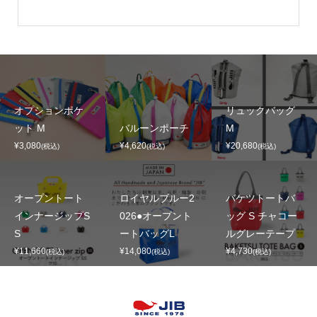
オプションポケ
リュックバッグ
ット M
バルーンポーチ
M
¥3,080
¥4,620
¥20,680
(税込)
(税込)
(税込)
オープントート
ロイヤルブルー2
バケツトートバ
インナージップS
026●オープント
ッグ S チャコー
S
ートバッグL
ルグレーテープ
¥11,660
¥14,080
¥4,730
(税込)
(税込)
(税込)