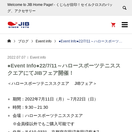
Welcome to JIB Home Page! ‐ くじらが目印！セイルクロスのバッ
グ、アクセサリー


ブログ
Event info
●Event Info●22/7/11～ハロースポーツテニススクエアにてJIBフェア開催！
2022.07.07
Event info
●Event Info●22/7/11～ハロースポーツテニスス
クエアにてJIBフェア開催！
＜ハロースポーツテニススクエア JIBフェア＞
期間：2022年7月11日（月）～7月22日（日）
時間：9:30～21:30
会場：ハロースポーツテニススクエア
※会員様以外でもご購入可能です
住所：〒610-0331 京都府京田辺市田辺蕪木7