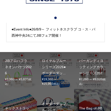
1
2
3
●Event Info●26/8/9～ フィットネスクラブ コ・ス・パ
西神中央24にてJIBフェア開催！
JIBアロハフラ
ロイヤルブルー
バーガンディヨ
ネオンバケツ202
シリーズ2026●
ッティングカラ
6
ボーダーダッ...
ーシリーズ202...
¥3,960 ～ ¥5,830
¥19,360 ～
¥7,260 ～ ¥9,020
(税
(税
¥25,960
込)
(税込)
込)
ボーダーダッフ
ネックストラッ
The Bag of JIB
ルバッグ