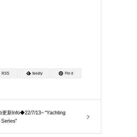
RSS
feedly
Pin it
更新Info◆22/7/13~ “Yachting
 Series”