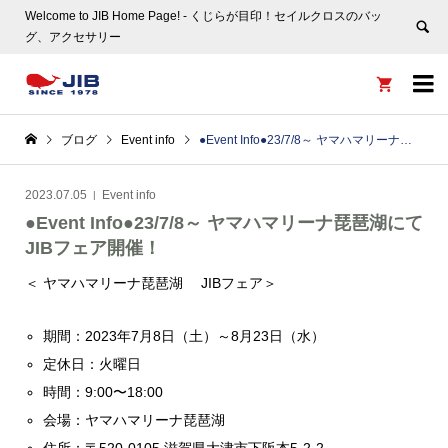
Welcome to JIB Home Page! ‐ くじらが目印！セイルクロスのバッ
グ、アクセサリー


ブログ
Event info
●Event Info●23/7/8～ ヤマハマリーナ琵琶湖にてJIBフェア開催！
2023.07.05
Event info
●Event Info●23/7/8～ ヤマハマリーナ琵琶湖にて
JIBフェア開催！
＜ ヤマハマリーナ琵琶湖 JIBフェア＞
期間：2023年7月8日（土）～8月23日（水）
定休日：火曜日
時間：9:00〜18:00
会場：ヤマハマリーナ琵琶湖
住所：〒520-0105 滋賀県大津市下阪本5-2-2