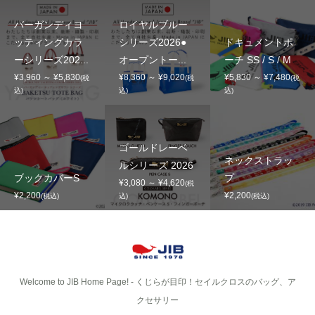
バーガンディヨ
ロイヤルブルー
ッティングカラ
シリーズ2026●
ドキュメントポ
ーシリーズ202...
オープントー...
ーチ SS / S / M
¥3,960 ～ ¥5,830
¥8,360 ～ ¥9,020
¥5,830 ～ ¥7,480
(税
(税
(税
込)
込)
込)
ゴールドレーベ
ネックストラッ
ルシリーズ 2026
ブックカバーS
プ
¥3,080 ～ ¥4,620
(税
¥2,200
¥2,200
(税込)
込)
(税込)
Welcome to JIB Home Page! ‐ くじらが目印！セイルクロスのバッグ、ア
クセサリー