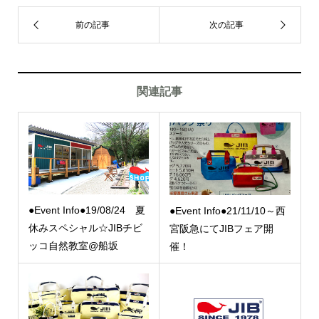
関連記事
●Event Info●19/08/24 夏
●Event Info●21/11/10～西
休みスペシャル☆JIBチビ
宮阪急にてJIBフェア開
ッコ自然教室@船坂
催！