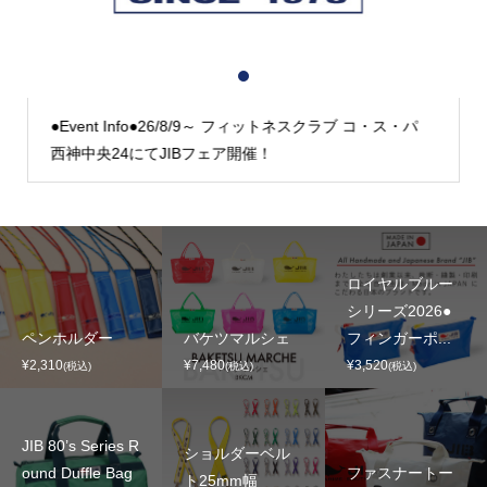
1
2
3
●Event Info●26/8/9～ フィットネスクラブ コ・ス・パ
西神中央24にてJIBフェア開催！
ロイヤルブルー
シリーズ2026●
ペンホルダー
バケツマルシェ
フィンガーポ...
¥2,310
¥7,480
¥3,520
(税込)
(税込)
(税込)
JIB 80’s Series R
ショルダーベル
ound Duffle Bag
ファスナートー
ト25mm幅