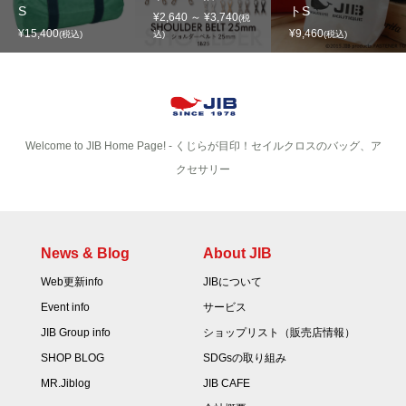
S
トS
¥2,640 ～ ¥3,740
(税
¥15,400
¥9,460
(税込)
込)
(税込)
Welcome to JIB Home Page! ‐ くじらが目印！セイルクロスのバッグ、ア
クセサリー
News & Blog
About JIB
Web更新info
JIBについて
Event info
サービス
JIB Group info
ショップリスト（販売店情報）
SHOP BLOG
SDGsの取り組み
MR.Jiblog
JIB CAFE