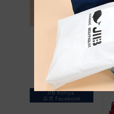
自
J
4)