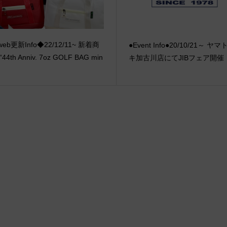
eb更新Info◆22/12/11~ 新着商
●Event Info●20/10/21～ ヤ
“44th Anniv. 7oz GOLF BAG min
キ加古川店にてJIBフェア開催