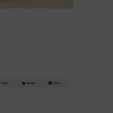
RSS
feedly
Pin it