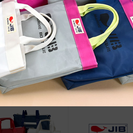
治体アワード Bronze受賞
☆JIB Group Info☆20/9/28~
要】JIB本店・船坂店限定カラ
ーダーサービス休止...
IB船坂・朝ヨガのご案内(2026/4/
ちょっとほっこり美味しい船
ルメ＠ベルグ