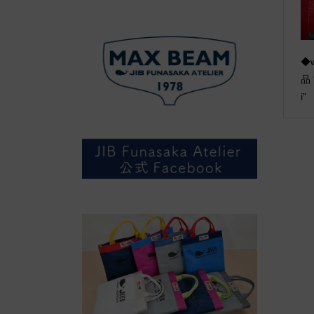
◆w
品 
i”