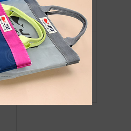
【重
JIB的支援活動、始めます。
ーオ
坂のグ
●Event Info●19/7/10～ ヤマハマリ
ーナ琵琶湖にてJIBフェア開催！