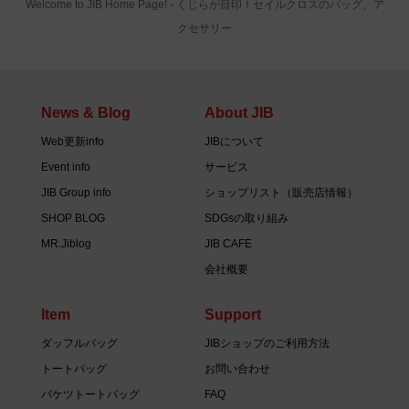
Welcome to JIB Home Page! ‐ くじらが目印！セイルクロスのバッグ、ア
クセサリー
News & Blog
About JIB
Web更新info
JIBについて
Event info
サービス
JIB Group info
ショップリスト（販売店情報）
SHOP BLOG
SDGsの取り組み
MR.Jiblog
JIB CAFE
会社概要
Item
Support
ダッフルバッグ
JIBショップのご利用方法
トートバッグ
お問い合わせ
バケツトートバッグ
FAQ