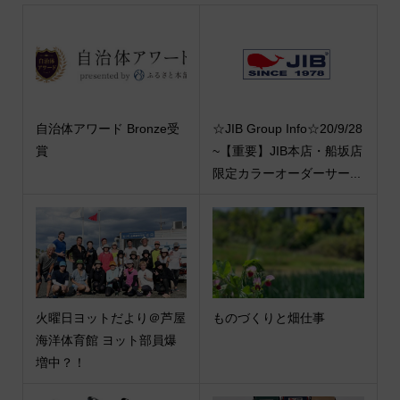
自治体アワード Bronze受
☆JIB Group Info☆20/9/28
賞
~【重要】JIB本店・船坂店
限定カラーオーダーサー...
火曜日ヨットだより＠芦屋
ものづくりと畑仕事
海洋体育館 ヨット部員爆
増中？！