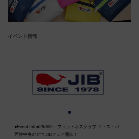
イベント情報
1
2
3
●Event Info●26/8/9～ フィットネスクラブ コ・ス・パ
西神中央24にてJIBフェア開催！