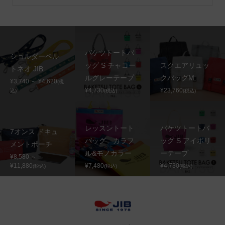
バケツトートバ
ショルダーベル
ッグ S チャコー
スクエアリュッ
トネオ JIB
ルグレーテープ
クバッグM
¥3,740 ～ ¥4,620
(税
¥4,730
¥23,760
込)
(税込)
(税込)
レッスントート
バケツトートバ
7オンス ドキュ
バッグ カラフ
ッグ S アイボリ
メントポーチ
ル&モノカラー
ーテープ
¥8,580 ～
¥11,880
¥7,480
¥4,730
(税込)
(税込)
(税込)