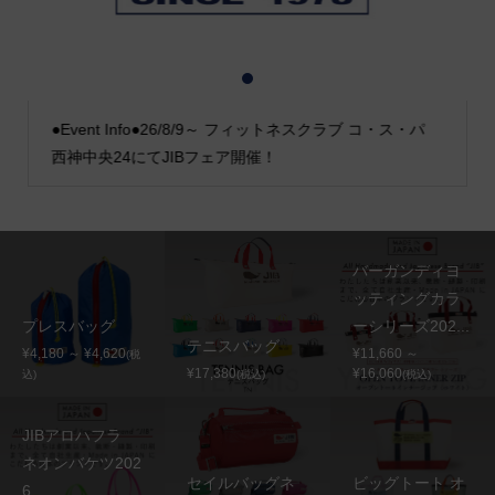
1
2
3
●Event Info●26/8/9～ フィットネスクラブ コ・ス・パ
西神中央24にてJIBフェア開催！
バーガンディヨ
ッティングカラ
プレスバッグ
ーシリーズ202...
テニスバッグ
¥4,180 ～ ¥4,620
¥11,660 ～
(税
¥17,380
¥16,060
込)
(税込)
(税込)
JIBアロハフラ
ネオンバケツ202
セイルバッグネ
ビッグトート オ
6