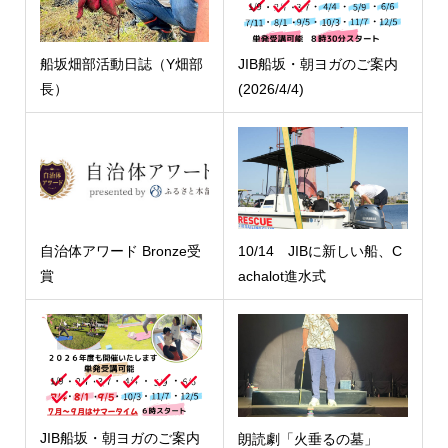
船坂畑部活動日誌（Y畑部
JIB船坂・朝ヨガのご案内
長）
(2026/4/4)
自治体アワード Bronze受
10/14 JIBに新しい船、C
賞
achalot進水式
JIB船坂・朝ヨガのご案内
朗読劇「火垂るの墓」