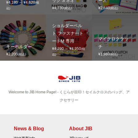
ッグ S ネオ
ース
¥4,180 ～ ¥4,620
(税
¥4,730
¥2,640
込)
(税込)
(税込)
ショルダーベル
ト ファスナート
マイクロクラッ
ートM 専用
キーホルダー
チ
¥4,290 ～ ¥4,950
(税
¥2,200
¥1,980
(税込)
込)
(税込)
Welcome to JIB Home Page! ‐ くじらが目印！セイルクロスのバッグ、ア
クセサリー
News & Blog
About JIB