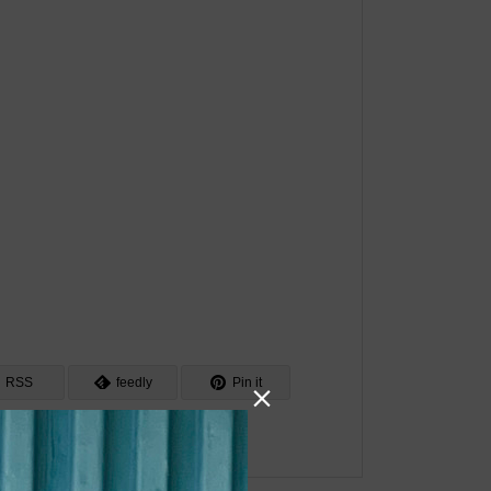
RSS
feedly
Pin it
