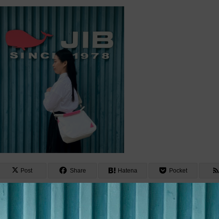
Post
Share
Hatena
Pocket