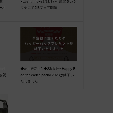
【重
●Event Info●21/11/17～ 泉北タカシ
ーオ
マヤにてJIBフェア開催
2nd
◆web更新Info◆23/1/1〜 Happy B
協賛
ag for Web Special 2023は終了い
たしました