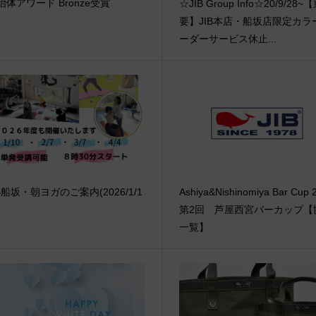
治体アワード Bronze受賞
☆JIB Group Info☆20/9/28~
要】JIB本店・船坂店限定カラ
ーダーサービス休止...
IB船坂・朝ヨガのご案内(2026/1/1
Ashiya&Nishinomiya Bar Cup 
第2回 芦屋西宮バーカップ【
一覧】