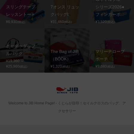
スリングテープ
7オンス リュッ
シリーズ2026●
レッスントート
クバッグL
フィンガーポ...
¥6,930
¥31,460
¥3,520
(税込)
(税込)
(税込)
ボーダーダッフ
The Bag of JIB
マリーナロープ
ルバッグ
（BOOK）
ポーチ
¥19,360 ～
¥25,960
¥1,320
¥9,680
(税込)
(税込)
(税込)
Welcome to JIB Home Page! ‐ くじらが目印！セイルクロスのバッグ、ア
クセサリー