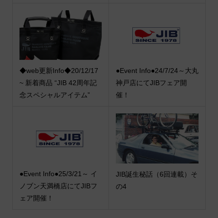
◆web更新Info◆20/12/17
●Event Info●24/7/24～大丸
~ 新着商品 “JIB 42周年記
神戸店にてJIBフェア開
念スペシャルアイテム”
催！
●Event Info●25/3/21～ イ
JIB誕生秘話（6回連載）そ
ノブン天満橋店にてJIBフ
の4
ェア開催！