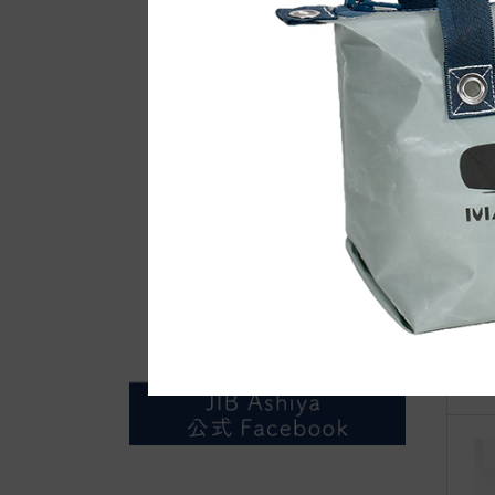
自
◆w
“J
d