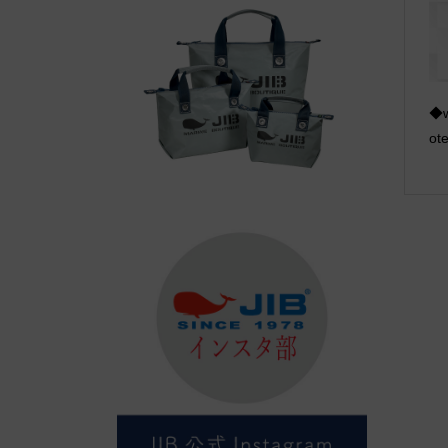
◆w
ote