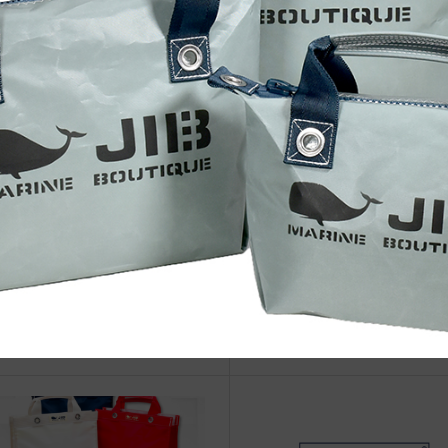
治体アワード Bronze受賞
☆JIB Group Info☆20/9/28~
要】JIB本店・船坂店限定カラ
ーダーサービス休止...
eb更新Info◆20/12/2~ 新着商品
◆web更新Info◆ JIBの父の日
IB 42周年記念BIG TOTE add 42n
ト シーン別セレクト！
数字旗ワッペン...