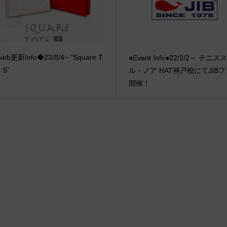
eb更新Info◆23/8/4~ “Square T
●Event Info●22/2/2～ テニ
 S”
ル・ノア HAT神戸校にてJIB
開催！