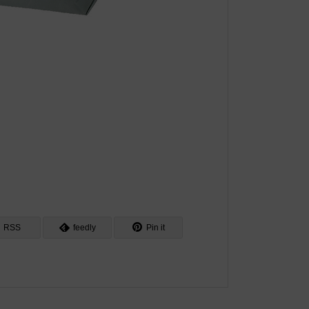
RSS
feedly
Pin it