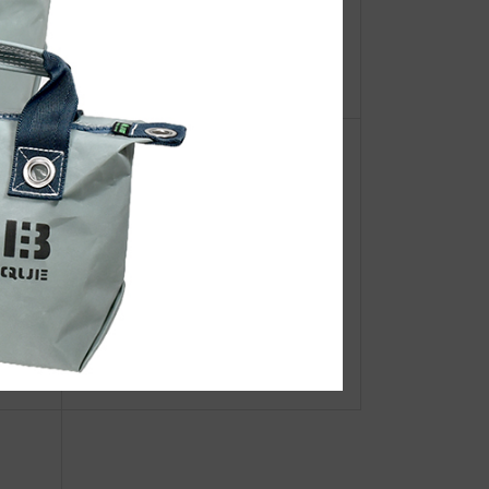
【重
2026年6月17日〜30日『選べるJIB
ーオ
クジラ•カラーアップリケ オーダー
フェア』
ギフ
☆JIB Group Info☆ 21/6/21〜【重
要】JIB直営店 営業時間変更のお
知らせ