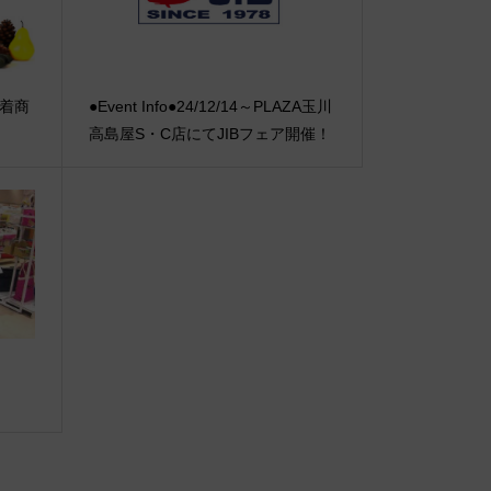
新着商
●Event Info●24/12/14～PLAZA玉川
高島屋S・C店にてJIBフェア開催！