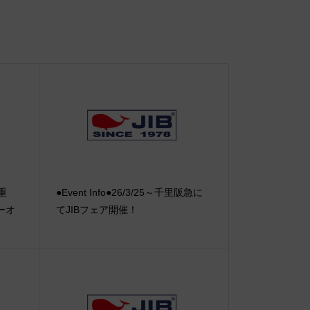
【重
●Event Info●26/3/25～千里阪急に
ーオ
てJIBフェア開催！