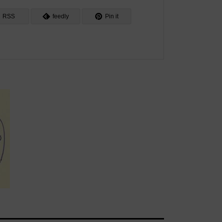
RSS
feedly
Pin it