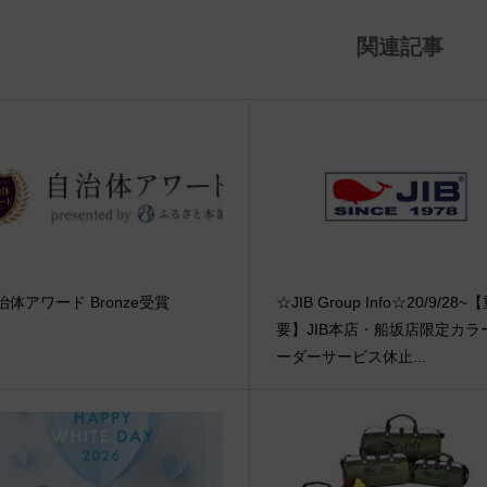
関連記事
治体アワード Bronze受賞
☆JIB Group Info☆20/9/28~
要】JIB本店・船坂店限定カラ
ーダーサービス休止...