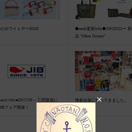
IBのホワイトデー2026
◆web更新Info◆19/10/11〜 
品 “Olive Green”

vent Info●20/7/29～ 三田阪急に
博多出張に行ってきました。
JIBフェア開催！