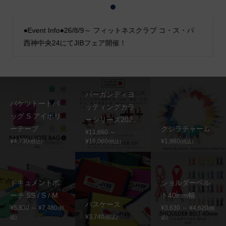
1
2
3
●Event Info●26/8/9～ フィットネスクラブ コ・ス・パ
西神中央24にてJIBフェア開催！
バーガンディヨ
バケツトートバ
ッティングカラ
ッグ S アイボリ
ーシリーズ202...
ーテープ
クジラチャーム
¥11,660 ～
¥4,730
¥16,060
¥1,980
(税込)
(税込)
(税込)
ドキュメントポ
ショルダーベル
ーチ SS / S / M
ト40mm幅
パスケース
¥5,830 ～ ¥7,480
¥3,630 ～ ¥4,620
(税
(税
¥3,740
込)
(税込)
込)