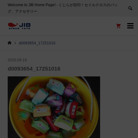
Welcome to JIB Home Page! ‐ くじらが目印！セイルクロスのバッ
グ、アクセサリー


d0093654_17251016
2020.09.19
d0093654_17251016