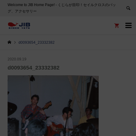
Welcome to JIB Home Page! ‐ くじらが目印！セイルクロスのバッ
グ、アクセサリー


d0093654_23332382
2020.09.19
d0093654_23332382