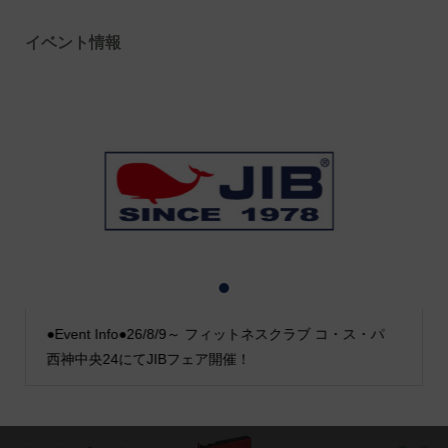
イベント情報
1
2
3
●Event Info●26/8/9～ フィットネスクラブ コ・ス・パ
西神中央24にてJIBフェア開催！