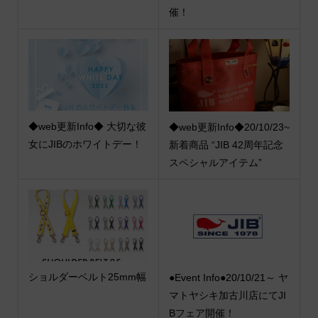
催！
◆web更新Info◆ 大切な彼
◆web更新Info◆20/10/23~
女にJIBのホワイトデー！
新着商品 “JIB 42周年記念
スペシャルアイテム”
ショルダーベルト25mm幅
●Event Info●20/10/21～ ヤ
マトヤシキ加古川店にてJI
Bフェア開催！