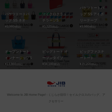
バケツトートバ
バケツトートバ
マイクロクラッ
ッグ SS アイボ
ッグ SS ネオ
チラージS
リーテープ
¥3,960
¥3,520
¥3,960
(税込)
(税込)
(税込)
オープントート
ビッグトート オ
ビッグファスナ
インナージップS
ープンタイプ
ートート
¥13,860
¥34,100
¥35,200
(税込)
(税込)
(税込)
Welcome to JIB Home Page! ‐ くじらが目印！セイルクロスのバッグ、ア
クセサリー