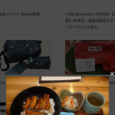
治体アワード Bronze受賞
☆JIB Group Info☆20/9/28~
要】JIB本店・船坂店限定カラ
ーダーサービス休止...
イルバッグネオ
●Event Info●20/4/21〜 Thanks
her’s Day 2020