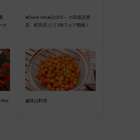
【重
●Event Info●21/2/3～ 小田急百貨
ーオ
店 町田店 にてJIBフェア開催！

 Mot
趣味は料理