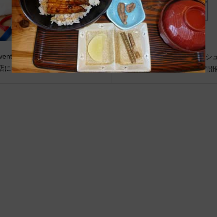
vent Info●20/3/11～ 日本橋三越
●Event Info●22/7/20～ココ
店にてJIBフェア開催！
ピオレ姫路店にてJIBフェア開