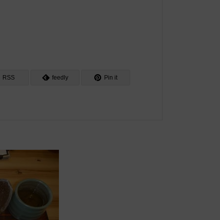
RSS
feedly
Pin it