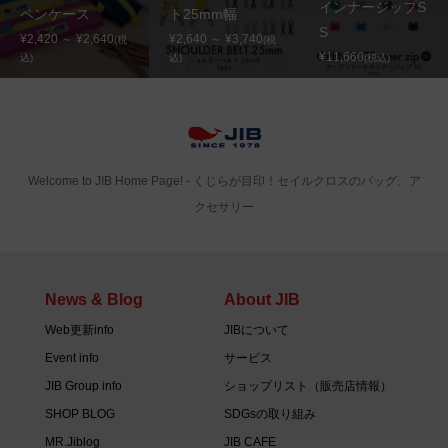
インナージップS
ペンケース
ト25mm幅
S
¥2,420 ～ ¥2,640
¥2,640 ～ ¥3,740
(税
(税
¥11,660
込)
込)
(税込)
Welcome to JIB Home Page! ‐ くじらが目印！セイルクロスのバッグ、ア
クセサリー
News & Blog
About JIB
Web更新info
JIBについて
Event info
サービス
JIB Group info
ショップリスト（販売店情報）
SHOP BLOG
SDGsの取り組み
MR.Jiblog
JIB CAFE