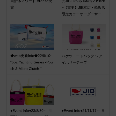
自治体アワード Bronze受
☆JIB Group Info☆20/9/28
賞
~【重要】JIB本店・船坂店
限定カラーオーダーサー...
◆web更新Info◆22/8/10~
バケツトートバッグ S ア
“6oz Yachting Series -Pou
イボリーテープ
ch & Micro Clutch-“
●Event Info●23/8/30～ 川
●Event Info●21/11/17～ 泉