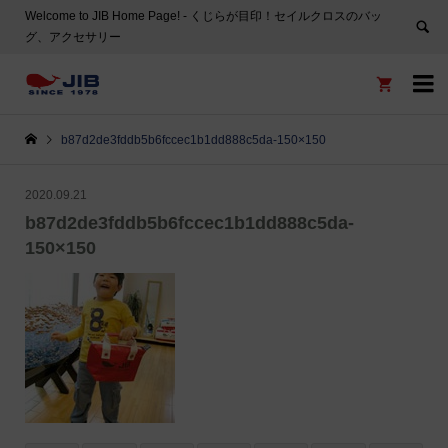
Welcome to JIB Home Page! ‐ くじらが目印！セイルクロスのバッ
グ、アクセサリー


b87d2de3fddb5b6fccec1b1dd888c5da-150×150
2020.09.21
b87d2de3fddb5b6fccec1b1dd888c5da-
150×150