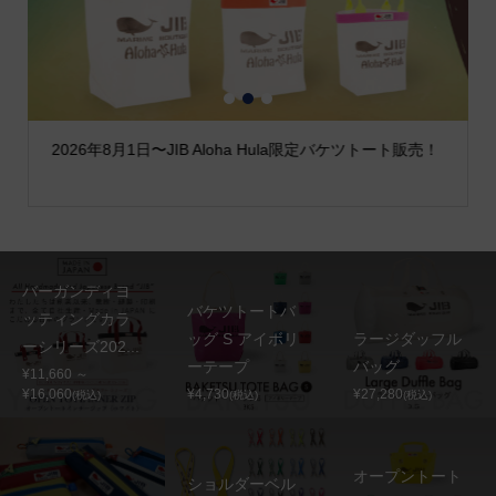
1
2
3
2026年8月1日〜JIB Aloha Hula限定バケツトート販売！
バーガンディヨ
バケツトートバ
ッティングカラ
ッグ S アイボリ
ラージダッフル
ーシリーズ202...
ーテープ
バッグ
¥11,660 ～
¥16,060
¥4,730
¥27,280
(税込)
(税込)
(税込)
オープントート
ショルダーベル