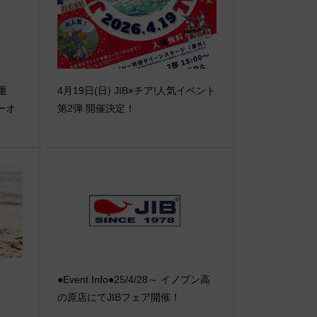
【重
4月19日(日) JIB×チア!人気イベント
ーオ
第2弾 開催決定！
●Event Info●25/4/28～ イノブン高
の原店にてJIBフェア開催！