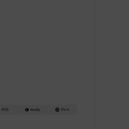
RSS
feedly
Pin it