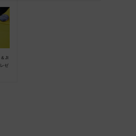
 & JI
プレゼ