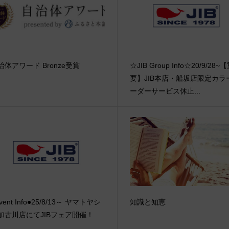
治体アワード Bronze受賞
☆JIB Group Info☆20/9/28~
要】JIB本店・船坂店限定カラ
ーダーサービス休止...
vent Info●25/8/13～ ヤマトヤシ
知識と知恵
加古川店にてJIBフェア開催！