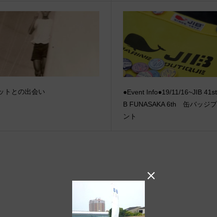
ットとの出会い
●Event Info●19/11/16~JIB 41st
B FUNASAKA 6th 缶バッジ
ント
