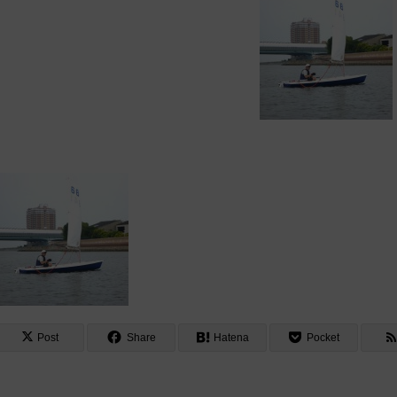
Post
Share
Hatena
Pocket