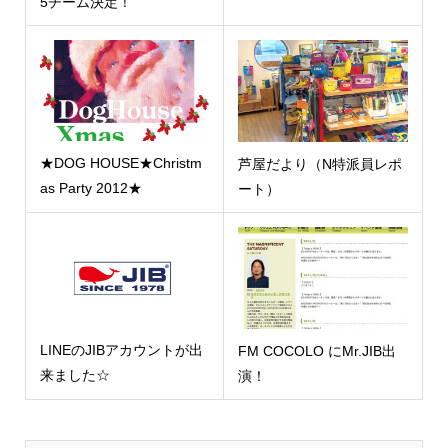
5チーム決定！
★DOG HOUSE★Christm
芦屋だより（N特派員レポ
as Party 2012★
ート）
LINEのJIBアカウントが出
FM COCOLO にMr.JIB出
来ました☆
演！