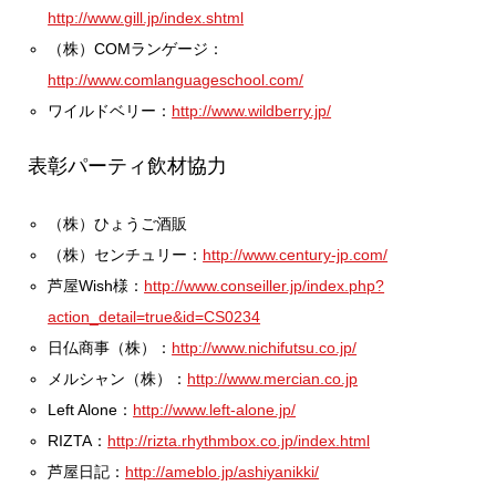
http://www.gill.jp/index.shtml
（株）COMランゲージ：
http://www.comlanguageschool.com/
ワイルドベリー：
http://www.wildberry.jp/
表彰パーティ飲材協力
（株）ひょうご酒販
（株）センチュリー：
http://www.century-jp.com/
芦屋Wish様：
http://www.conseiller.jp/index.php?
action_detail=true&id=CS0234
日仏商事（株）：
http://www.nichifutsu.co.jp/
メルシャン（株）：
http://www.mercian.co.jp
Left Alone：
http://www.left-alone.jp/
RIZTA：
http://rizta.rhythmbox.co.jp/index.html
芦屋日記：
http://ameblo.jp/ashiyanikki/