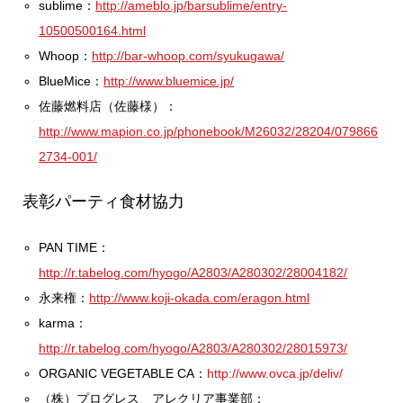
sublime：
http://ameblo.jp/barsublime/entry-
10500500164.html
Whoop：
http://bar-whoop.com/syukugawa/
BlueMice：
http://www.bluemice.jp/
佐藤燃料店（佐藤様）：
http://www.mapion.co.jp/phonebook/M26032/28204/079866
2734-001/
表彰パーティ食材協力
PAN TIME：
http://r.tabelog.com/hyogo/A2803/A280302/28004182/
永来権：
http://www.koji-okada.com/eragon.html
karma：
http://r.tabelog.com/hyogo/A2803/A280302/28015973/
ORGANIC VEGETABLE CA：
http://www.ovca.jp/deliv/
（株）プログレス アレクリア事業部：