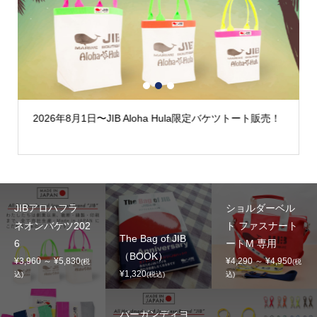
1
2
3
2026年8月1日〜JIB Aloha Hula限定バケツトート販売！
JIBアロハフラ
ショルダーベル
ネオンバケツ202
ト ファスナート
The Bag of JIB
6
ートM 専用
（BOOK）
¥3,960 ～ ¥5,830
¥4,290 ～ ¥4,950
(税
(税
¥1,320
込)
(税込)
込)
バーガンディヨ