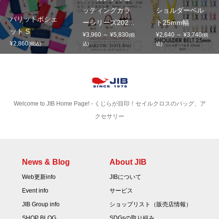
ッティングカラ
ショルダーベル
バリットポシェ
ーシリーズ202...
ト25mm幅
ット S
¥3,960 ～ ¥5,830
¥2,640 ～ ¥3,740
(税
(税
¥2,860
(税込)
込)
込)
Welcome to JIB Home Page! ‐ くじらが目印！セイルクロスのバッグ、ア
クセサリー
News & Blog
About JIB
Web更新info
JIBについて
Event info
サービス
JIB Group info
ショップリスト（販売店情報）
SHOP BLOG
SDGsの取り組み