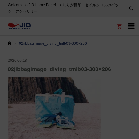
Welcome to JIB Home Page! ‐ くじらが目印！セイルクロスのバッ
グ、アクセサリー


02jibbagimage_diving_tmlb03-300×206
2020.09.18
02jibbagimage_diving_tmlb03-300×206