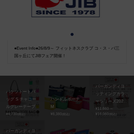
1
2
3
●Event Info●26/8/9～ フィットネスクラブ コ・ス・パ三
国ヶ丘にてJIBフェア開催！
バーガンディヨ
バケツトートバ
ッティングカラ
ッグ S チャコー
ハンドルポーチ
ーシリーズ202...
ルグレーテープ
M
¥11,660 ～
¥4,730
¥6,380
¥16,060
(税込)
(税込)
(税込)
バーガンディヨ