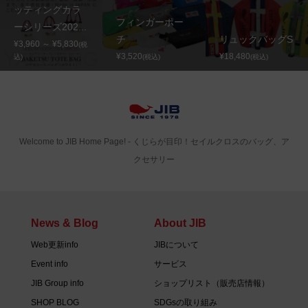
ッティングカラ
フィンガーポー
ーシリーズ202...
チ
リュックバッグS
¥3,960 ～ ¥5,830
(税
¥3,520
¥18,480
込)
(税込)
(税込)
Welcome to JIB Home Page! ‐ くじらが目印！セイルクロスのバッグ、ア
クセサリー
News & Blog
About JIB
Web更新info
JIBについて
Event info
サービス
JIB Group info
ショップリスト（販売店情報）
SHOP BLOG
SDGsの取り組み