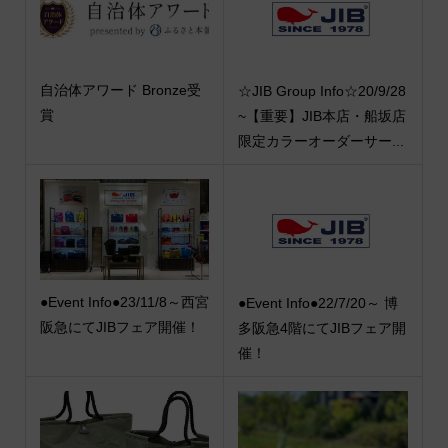
自治体アワード Bronze受
☆JIB Group Info☆20/9/28
賞
~【重要】JIB本店・船坂店
限定カラーオーダーサー...
●Event Info●23/11/8～西宮
●Event Info●22/7/20～ 博
阪急にてJIBフェア開催！
多阪急4階にてJIBフェア開
催！