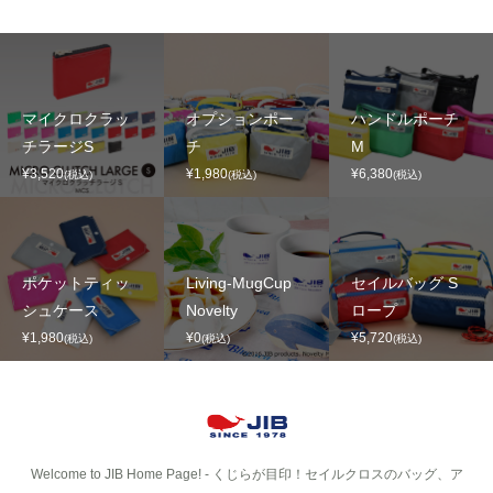
マイクロクラッ
オプションポー
ハンドルポーチ
チラージS
チ
M
¥3,520
¥1,980
¥6,380
(税込)
(税込)
(税込)
ポケットティッ
Living-MugCup
セイルバッグ S
シュケース
Novelty
ロープ
¥1,980
¥0
¥5,720
(税込)
(税込)
(税込)
Welcome to JIB Home Page! ‐ くじらが目印！セイルクロスのバッグ、ア