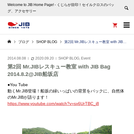
Welcome to JIB Home Page! ‐ くじらが目印！セイルクロスのバッ
グ、アクセサリー


ブログ
SHOP BLOG
第2回 Mr.JIBレスキュー教室 with JIB Bag 2014.8.2@JIB船坂店
2014.08.08
2020.09.20
SHOP BLOG
,
Event
第2回 Mr.JIBレスキュー教室 with JIB Bag
2014.8.2@JIB船坂店
●You Tube
動くMr.JIB登場！船坂の緑いっぱいの背景をバックに、自然体
のMr.JIBが語ります！
https://www.youtube.com/watch?v=sx6UrTBC_j8