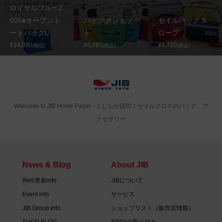
ロイヤルブルー2
026●オープント
バケツポシェッ
セイルバッグ S
ートバッグL
ト
ロープ
¥14,080
¥5,280
¥5,720
(税込)
(税込)
(税込)
Welcome to JIB Home Page! ‐ くじらが目印！セイルクロスのバッグ、ア
クセサリー
News & Blog
About JIB
Web更新info
JIBについて
Event info
サービス
JIB Group info
ショップリスト（販売店情報）