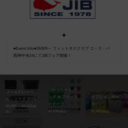
1
2
3
●Event Info●26/8/9～ フィットネスクラブ コ・ス・パ
西神中央24にてJIBフェア開催！
バケツトートバ
ゴールドレーベ
ッグ M アイボリ
オプションポー
ルシリーズ 2026
ーテープ
チ
¥3,080 ～ ¥4,620
(税
¥5,830
¥1,980
込)
(税込)
(税込)