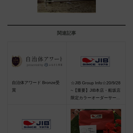
関連記事
自治体アワード Bronze受
☆JIB Group Info☆20/9/28
賞
~【重要】JIB本店・船坂店
限定カラーオーダーサー...