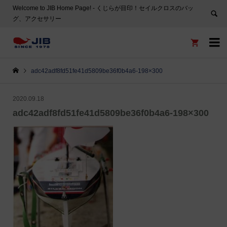
Welcome to JIB Home Page! ‐ くじらが目印！セイルクロスのバッ
グ、アクセサリー


adc42adf8fd51fe41d5809be36f0b4a6-198×300
2020.09.18
adc42adf8fd51fe41d5809be36f0b4a6-198×300