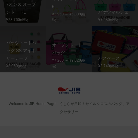
7オンス オープ
6
ントートL
バケツマルシェ
¥3,960 ～ ¥5,830
(税
¥23,760
¥7,480
(税込)
込)
(税込)
バケツトートバ
オープントート
ッグ SS アイボ
バッグ
リーテープ
パスケース
¥7,260 ～ ¥9,020
(税
¥3,960
¥3,740
(税込)
込)
(税込)
Welcome to JIB Home Page! ‐ くじらが目印！セイルクロスのバッグ、ア
クセサリー