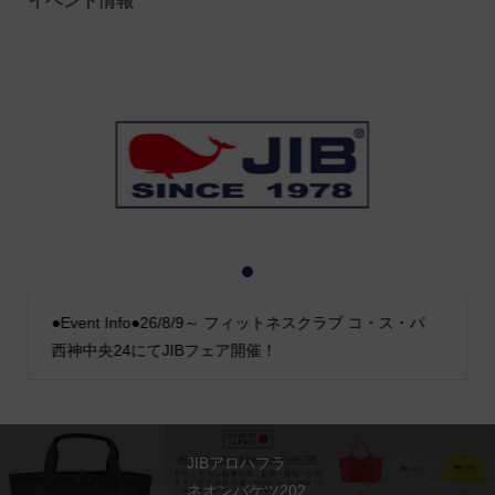
イベント情報
1
2
3
●Event Info●26/8/9～ フィットネスクラブ コ・ス・パ
西神中央24にてJIBフェア開催！
JIBアロハフラ
ネオンバケツ202