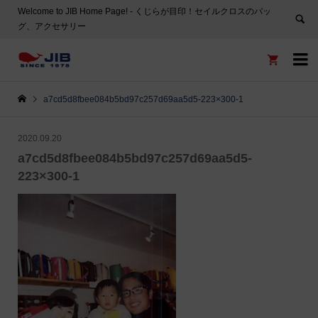
Welcome to JIB Home Page! ‐ くじらが目印！セイルクロスのバッ
グ、アクセサリー


a7cd5d8fbee084b5bd97c257d69aa5d5-223×300-1
2020.09.20
a7cd5d8fbee084b5bd97c257d69aa5d5-
223×300-1