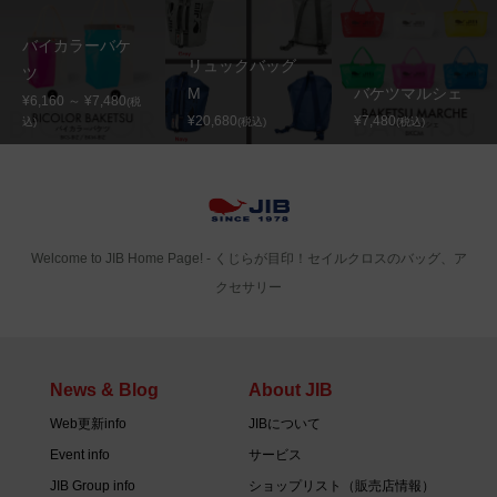
バイカラーバケ
リュックバッグ
ツ
M
バケツマルシェ
¥6,160 ～ ¥7,480
(税
¥20,680
¥7,480
込)
(税込)
(税込)
Welcome to JIB Home Page! ‐ くじらが目印！セイルクロスのバッグ、ア
クセサリー
News & Blog
About JIB
Web更新info
JIBについて
Event info
サービス
JIB Group info
ショップリスト（販売店情報）