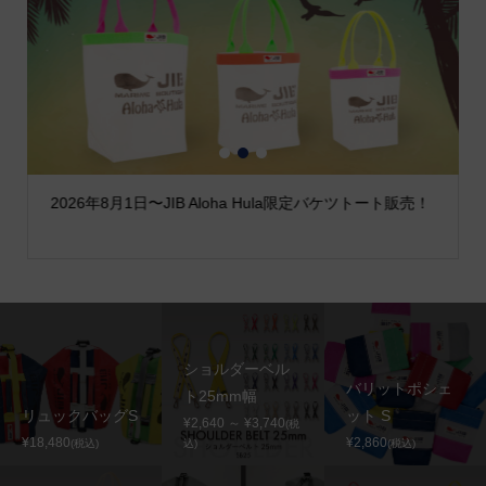
1
2
3
2026年8月1日〜JIB Aloha Hula限定バケツトート販売！
ショルダーベル
バリットポシェ
ト25mm幅
リュックバッグS
ット S
¥2,640 ～ ¥3,740
(税
¥18,480
¥2,860
(税込)
込)
(税込)