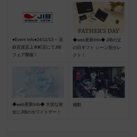
●Event Info●24/11/13～ 近
◆web更新Info◆ JIBの父
鉄百貨店上本町店にてJIB
の日ギフト シーン別セレ
フェア開催！
クト！
◆web更新Info◆ 大切な彼
感動
女にJIBのホワイトデー！