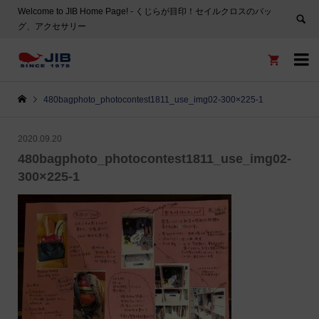
Welcome to JIB Home Page! ‐ くじらが目印！セイルクロスのバッ
グ、アクセサリー


480bagphoto_photocontest1811_use_img02-300×225-1
2020.09.20
480bagphoto_photocontest1811_use_img02-
300×225-1