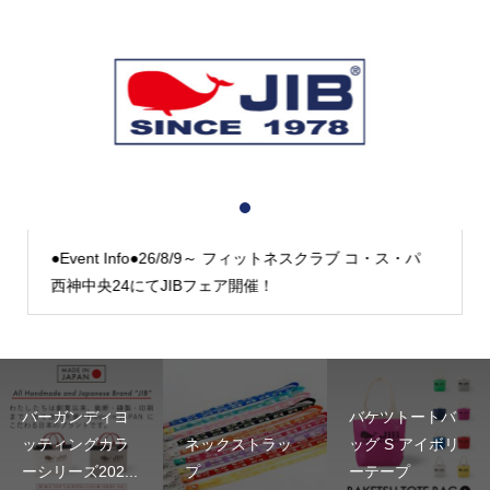
1
2
3
●Event Info●26/8/9～ フィットネスクラブ コ・ス・パ
西神中央24にてJIBフェア開催！
バーガンディヨ
バケツトートバ
ッティングカラ
ネックストラッ
ッグ S アイボリ
ーシリーズ202...
プ
ーテープ