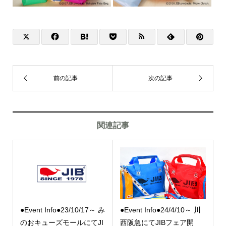
関連記事
●Event Info●23/10/17～ み
●Event Info●24/4/10～ 川
のおキューズモールにてJI
西阪急にてJIBフェア開