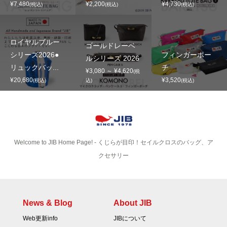
¥7,480
¥2,200
¥4,730
(税込)
(税込)
(税込)
ロイヤルブルー
ゴールドレーベ
シリーズ2026●
フィンガーポー
ルシリーズ 2026
リュックバッ...
チ
¥3,080 ～ ¥4,620
(税
¥20,680
¥3,520
(税込)
込)
(税込)
Welcome to JIB Home Page! ‐ くじらが目印！セイルクロスのバッグ、ア
クセサリー
News & Blog
About JIB
Web更新info
JIBについて