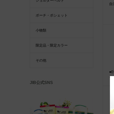
ショルダーベルト
自
ポーチ・ポシェット
小物類
限定品・限定カラー
その他
●E
プ
JIB公式SNS