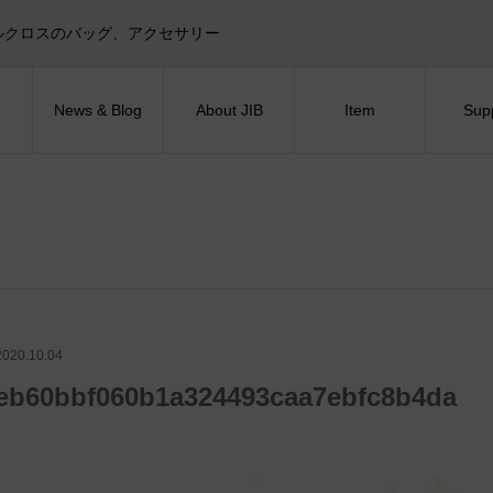
目印！セイルクロスのバッグ、アクセサリー
News & Blog
About JIB
Item
Sup
2020.10.04
eb60bbf060b1a324493caa7ebfc8b4da