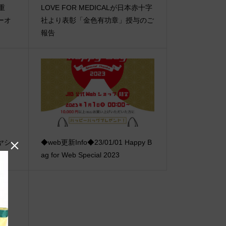
【重
LOVE FOR MEDICALが日本赤十字
ーオ
社より表彰「金色有功章」授与のご
報告
トヤシ
◆web更新Info◆23/01/01 Happy B

！
ag for Web Special 2023