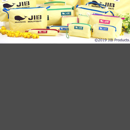
ックストラップ
●Event Info●21/7/14～伊勢
店にてJIBフェア開催！