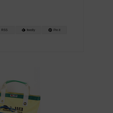
RSS
feedly
Pin it