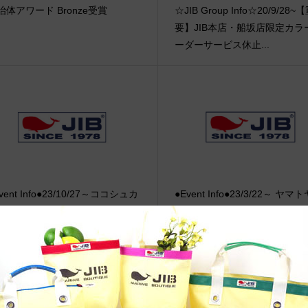
治体アワード Bronze受賞
☆JIB Group Info☆20/9/28~
要】JIB本店・船坂店限定カラ
ーダーサービス休止...
vent Info●23/10/27～ココシュカ
●Event Info●23/3/22～ ヤマ
リコ神戸店にてJIBフェア開催！
キ加古川店にてJIBフェア開催