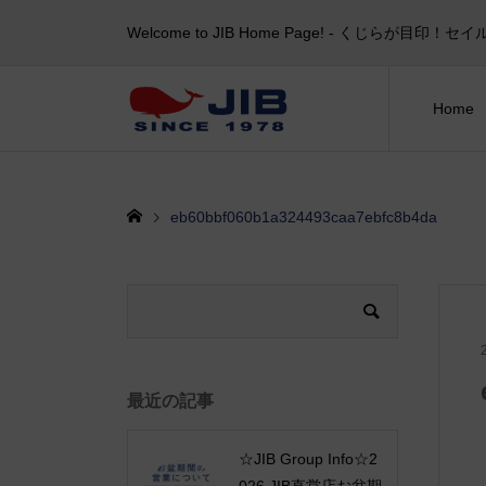
Welcome to JIB Home Page! ‐ くじらが
Home
eb60bbf060b1a324493caa7ebfc8b4da
最近の記事
☆JIB Group Info☆2
026 JIB直営店お盆期