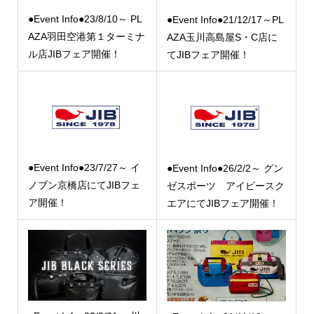
●Event Info●23/8/10～ PL
●Event Info●21/12/17～PL
AZA羽田空港第１ターミナ
AZA玉川高島屋S・C店に
ル店JIBフェア開催！
てJIBフェア開催！
●Event Info●23/7/27～ イ
●Event Info●26/2/2～ グン
ノブン京橋店にてJIBフェ
ゼスポーツ アイビースク
ア開催！
エアにてJIBフェア開催！