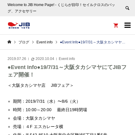
Welcome to JIB Home Page! ‐ くじらが目印！セイルクロスのバッ
グ、アクセサリー


ブログ
Event info
●Event Info●19/7/31～大阪タカシマヤにてJIBフェア開催！
2019.07.26
2020.10.04
Event info
●Event Info●19/7/31～大阪タカシマヤにてJIBフ
ェア開催！
＜大阪タカシマヤ店 JIBフェア＞
期間：2019/7/31（水）〜8/6（火）
時間：10:00～20:00 最終日19時閉場
会場：大阪タカシマヤ
売場：４F エスカレータ横
住所：〒542-8510 大阪市中央区難波5丁目1番5号