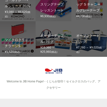
ゴールドレーベ
スリングテープ
ッグ S チャコー
ルシリーズ 2026
レッスントート
ルグレーテープ
¥3,080 ～ ¥4,620
(税
¥6,930
¥4,730
込)
(税込)
(税込)
ボーダーダッフ
オープントート
マイクロクラッ
ルバッグ
バッグ
チラージS
¥19,360 ～
¥7,260 ～ ¥9,020
(税
¥3,520
¥25,960
(税込)
(税込)
込)
Welcome to JIB Home Page! ‐ くじらが目印！セイルクロスのバッグ、ア
クセサリー