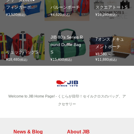
フィンガーポ...
バルーンポーチ
スクエアトートS
¥3,520
¥4,620
¥16,280
(税込)
(税込)
(税込)
JIB 80’s Series R
7オンス ドキュ
ound Duffle Bag
メントポーチ
リュックバッグS
S
¥8,580 ～
¥18,480
¥15,400
¥11,880
(税込)
(税込)
(税込)
Welcome to JIB Home Page! ‐ くじらが目印！セイルクロスのバッグ、ア
クセサリー
News & Blog
About JIB