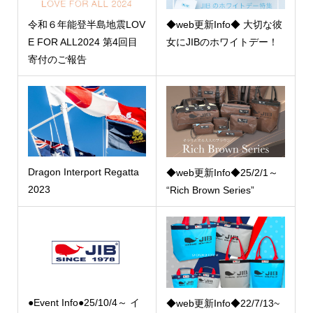
令和６年能登半島地震LOV
◆web更新Info◆ 大切な彼
E FOR ALL2024 第4回目
女にJIBのホワイトデー！
寄付のご報告
Dragon Interport Regatta
◆web更新Info◆25/2/1～
2023
“Rich Brown Series”
●Event Info●25/10/4～ イ
◆web更新Info◆22/7/13~