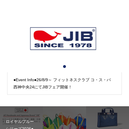
1
2
3
●Event Info●26/8/9～ フィットネスクラブ コ・ス・パ
西神中央24にてJIBフェア開催！
ロイヤルブルー
シリーズ2026●