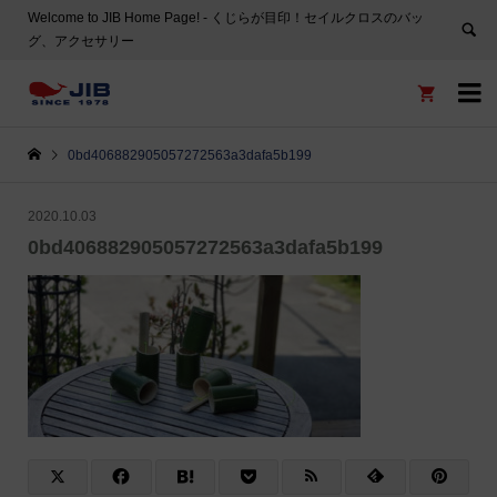
Welcome to JIB Home Page! ‐ くじらが目印！セイルクロスのバッ
グ、アクセサリー


0bd406882905057272563a3dafa5b199
2020.10.03
0bd406882905057272563a3dafa5b199