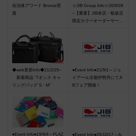
自治体アワード Bronze受
☆JIB Group Info☆20/9/28
賞
~【重要】JIB本店・船坂店
限定カラーオーダーサー...
◆web更新Info◆21/2/25~
●Event Info●21/9/1～ジェ
新着商品 “7オンス キャ
イアール京都伊勢丹にてJI
リングバッグ S・M”
Bフェア開催！
●Event Info●19/9/4～PLAZ
●Event Info●25/10/17～み