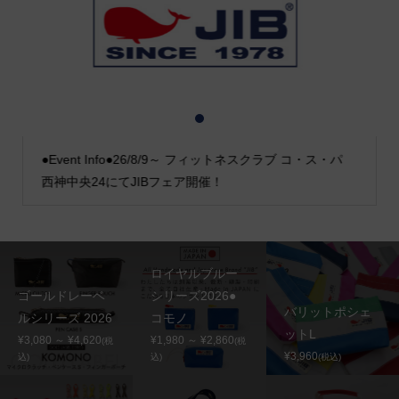
1
2
3
●Event Info●26/8/9～ フィットネスクラブ コ・ス・パ
西神中央24にてJIBフェア開催！
ロイヤルブルー
ゴールドレーベ
シリーズ2026●
バリットポシェ
ルシリーズ 2026
コモノ
ットL
¥3,080 ～ ¥4,620
¥1,980 ～ ¥2,860
(税
(税
¥3,960
込)
込)
(税込)