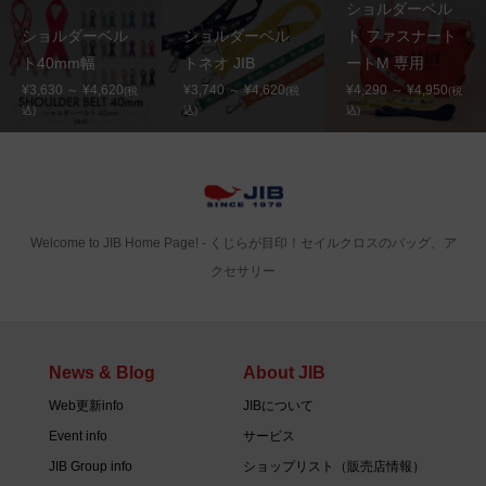
ショルダーベル
ショルダーベル
ショルダーベル
ト ファスナート
ト40mm幅
トネオ JIB
ートM 専用
¥3,630 ～ ¥4,620
¥3,740 ～ ¥4,620
¥4,290 ～ ¥4,950
(税
(税
(税
込)
込)
込)
Welcome to JIB Home Page! ‐ くじらが目印！セイルクロスのバッグ、ア
クセサリー
News & Blog
About JIB
Web更新info
JIBについて
Event info
サービス
JIB Group info
ショップリスト（販売店情報）