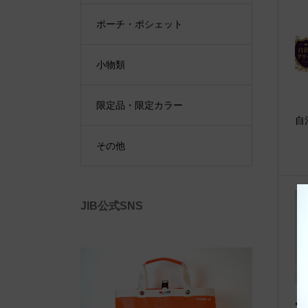
ポーチ・ポシェット
小物類
限定品・限定カラー
自
その他
JIB公式SNS
◆w