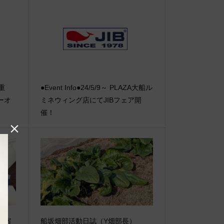
【重
●Event Info●24/5/9～ PLAZA大船ル
ーオ
ミネウィング店にてJIBフェア開
催！

丹新宿
船坂畑部活動日誌（Y畑部長）