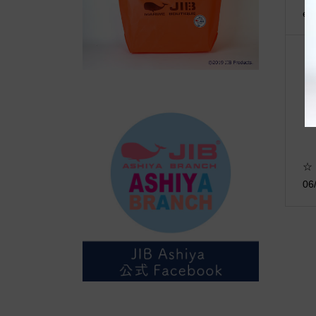
es
☆【
0