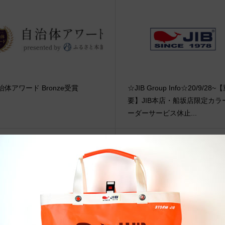
治体アワード Bronze受賞
☆JIB Group Info☆20/9/28~
要】JIB本店・船坂店限定カラ
ーダーサービス休止...
eb更新Info◆22/12/3~ “Ash Seri
●Event Info●19/7/10～ 伊勢