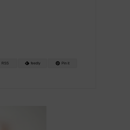
RSS
feedly
Pin it