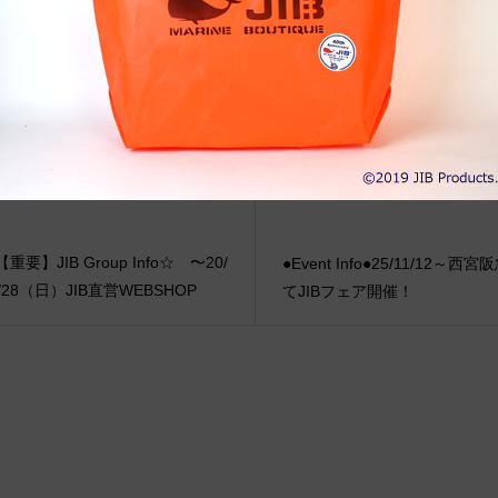
 〜Soft Ash〜”
店 にてJIBフェア開催！
重要】JIB Group Info☆ 〜20/
●Event Info●25/11/12～西
6/28（日）JIB直営WEBSHOP
てJIBフェア開催！